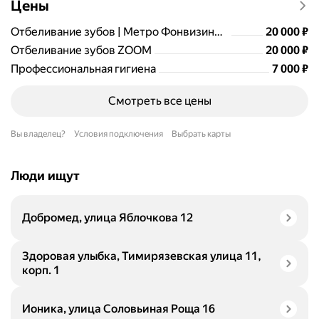
Цены
Цена
20000
Отбеливание зубов | Метро Фонвизинская
20 000
₽
Цена
20000
Отбеливание зубов ZOOM
20 000
₽
Цена
7000
Профессиональная гигиена
7 000
₽
Смотреть все цены
Вы владелец?
Условия подключения
Выбрать карты
Люди ищут
Добромед, улица Яблочкова 12
Здоровая улыбка, Тимирязевская улица 11,
корп. 1
Ионика, улица Соловьиная Роща 16