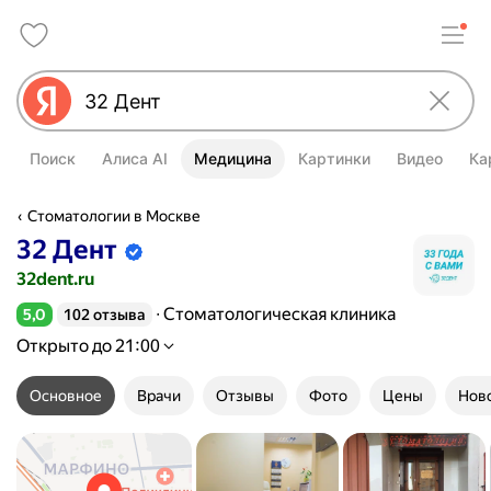
Поиск
Алиса AI
Медицина
Картинки
Видео
Ка
Стоматологии в Москве
32 Дент
Информация об организации подтве
32dent.ru
Стоматологическая клиника
5,0
102 отзыва
Рейтинг 5,0 из 5
Открыто до 21:00
Основное
Врачи
Отзывы
Фото
Цены
Нов