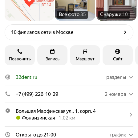
Все фото
35
Снаружи
10
10 филиалов сети в Москве
Позвонить
Запись
Маршрут
Сайт
32dent.ru
разделы
+7 (499) 226-10-29
2 номера
Большая Марфинская ул., 1, корп. 4
Метро Фонвизинская Расстояние 1,02 км
Фонвизинская
1,02 км
Открыто до 21:00
график