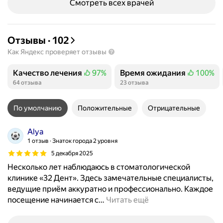
Смотреть всех врачей
Отзывы
·
102
Как Яндекс проверяет отзывы
Качество лечения
97%
Время ожидания
100%
Положительных отзывов
Положительных отзывов
64 отзыва
23 отзыва
По умолчанию
Положительные
Отрицательные
Alya
1 отзыв
Знаток города 2 уровня
5 декабря 2025
Несколько лет наблюдаюсь в стоматологической
клинике «32 Дент». Здесь замечательные специалисты,
ведущие приём аккуратно и профессионально. Каждое
посещение начинается с
…
Читать ещё