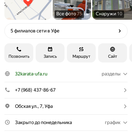
Все фото
75
Снаружи
10
5 филиалов сети в Уфе
Позвонить
Запись
Маршрут
Сайт
32karata-ufa.ru
разделы
+7 (968) 437-86-67
Обская ул., 7, Уфа
Закрыто до понедельника
график