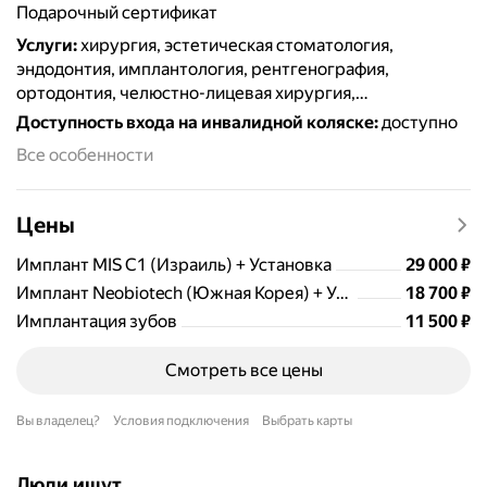
подарочный сертификат
Услуги
:
хирургия, эстетическая стоматология,
эндодонтия, имплантология, рентгенография,
ортодонтия, челюстно-лицевая хирургия,
протезирование, терапия, френулопластика,
Доступность входа на инвалидной коляске
:
доступно
пломбирование, удаление зубов, отбеливание,
Все особенности
лечение кариеса, виниры и люминиры, брекеты,
гигиена полости рта, коронки, лечение дёсен, лечение
каналов, компьютерная томография, костная пластика,
Цены
лечение периодонтита, лечение кисты зуба,
реставрация зубов
Цена
29000
Имплант MIS C1 (Израиль) + Установка
29 000
₽
Цена
18700
Имплант Neobiotech (Южная Корея) + Установка
18 700
₽
Цена
11500
Имплантация зубов
11 500
₽
Смотреть все цены
Вы владелец?
Условия подключения
Выбрать карты
Люди ищут