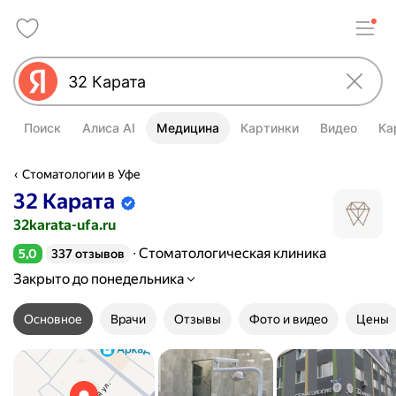
Поиск
Алиса AI
Медицина
Картинки
Видео
Ка
Стоматологии в Уфе
32 Карата
Информация об организации подтве
32karata-ufa.ru
Стоматологическая клиника
5,0
337 отзывов
Рейтинг 5,0 из 5
Закрыто до понедельника
Основное
Врачи
Отзывы
Фото и видео
Цены