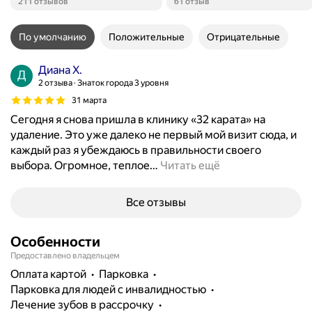
Положительных отзывов
Положительных отзывов
211 отзывов
61 отзыв
По умолчанию
Положительные
Отрицательные
Диана Х.
2 отзыва
Знаток города 3 уровня
31 марта
Сегодня я снова пришла в клинику «32 карата» на
удаление. Это уже далеко не первый мой визит сюда, и
каждый раз я убеждаюсь в правильности своего
выбора. Огромное, теплое
…
Читать ещё
Все отзывы
Особенности
Предоставлено владельцем
Оплата картой
парковка
парковка для людей с инвалидностью
лечение зубов в рассрочку