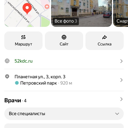
Все фото
3
Сна
Маршрут
Сайт
Ссылка
52kdc.ru
Планетная ул., 3, корп. 3
Метро Петровский парк Расстояние 920 м
Петровский парк
920 м
Врачи
∙
4
Все специалисты