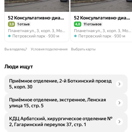
52 Консультативно-диагностический центр, терапевтическое отделение
52 Консультативно-диагностический центр, отделение ультразвуковых исследований сердечно-сосудистой системы
3,9
1 отзыв
4,8
11 отзывов
Рейтинг 3,9 из 5
Рейтинг 4,8 из 5
Планетная ул., 3, корп. 3, Москва
Планетная ул., 3, корп. 3, Москва
Метро Петровский парк
Метро Петровский парк
Петровский парк
930 м
Петровский парк
930 м
Вы владелец?
Условия подключения
Выбрать карты
Люди ищут
Приёмное отделение, 2-й Боткинский проезд
5, корп. 30
Приёмное отделение, экстренное, Ленская
улица 15, стр. 5
КДЦ Арбатский, хирургическое отделение №
2, Гагаринский переулок 37, стр. 1