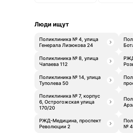
Люди ищут
Поликлиника № 4, улица
Пол
Генерала Лизюкова 24
Бот
Поликлиника № 8, улица
РЖД
Чапаева 112
Роз
Поликлиника № 14, улица
Пол
Туполева 50
про
Поликлиника № 7, корпус
Пол
6, Острогожская улица
Арз
170/20
РЖД-Медицина, проспект
Пол
Революции 2
№ 4