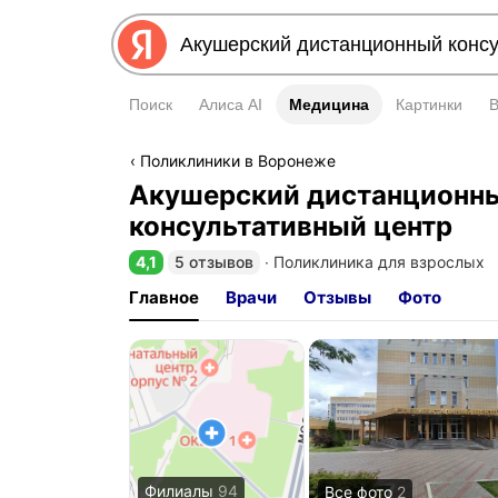
Поиск
Алиса AI
Медицина
Медицина
Картинки
Поликлиники в Воронеже
Акушерский дистанционн
консультативный центр
4,1
5 отзывов
∙
Поликлиника для взрослых
Рейтинг 4,1 из 5
Главное
Врачи
Отзывы
Фото
Филиалы
94
Все фото
2