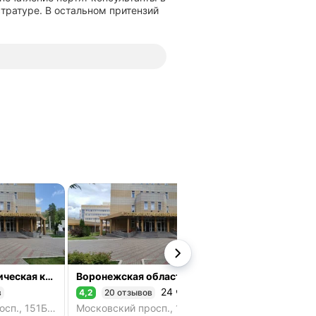
тратуре. В остальном притензий
Медико-генетическая консультация
Воронежская областная клиническая больница № 1, сомнологический центр
24 ч
в
4,2
20 отзывов
4,1
5 отзывов
Рейтинг 4,2 из 5
Рейтинг 4,1 из 5
Московский просп., 151Б, Воронеж
Московский просп., 151, корп. 1, Воронеж