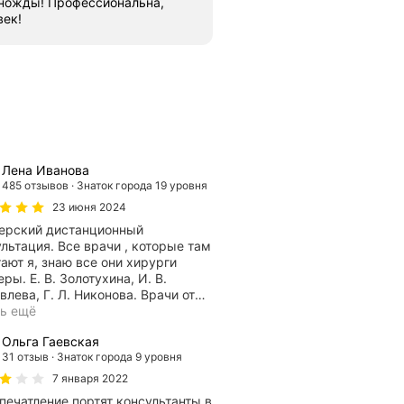
ножды! Профессиональна,
век!
Лена Иванова
485 отзывов
Знаток города 19 уровня
23 июня 2024
ерский дистанционный
льтация. Все врачи , которые там
 я, знаю все они хирурги
ры. Е. В. Золотухина, И. В.
лева, Г. Л. Никонова. Врачи от
…
ть ещё
Ольга Гаевская
31 отзыв
Знаток города 9 уровня
7 января 2022
печатление портят консультанты в