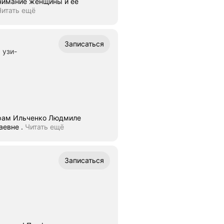
онимание женщины и её
Читать ещё
Записаться
 узи-
торам Ильченко Людмиле
аевне .
Читать ещё
Записаться