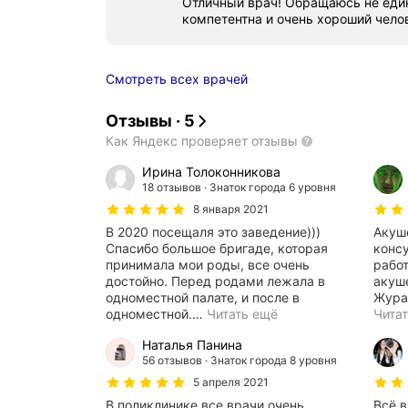
Отличный врач! Обращаюсь не еди
компетентна и очень хороший чело
Смотреть всех врачей
Отзывы
·
5
Как Яндекс проверяет отзывы
Ирина Толоконникова
18 отзывов
Знаток города 6 уровня
8 января 2021
В 2020 посещаля это заведение)))
Акуш
Спасибо большое бригаде, которая
консу
принимала мои роды, все очень
работают
достойно. Перед родами лежала в
акуше
одноместной палате, и после в
Журав
одноместной.
…
Читать ещё
Чита
Наталья Панина
56 отзывов
Знаток города 8 уровня
5 апреля 2021
В поликлинике все врачи очень
Всё в