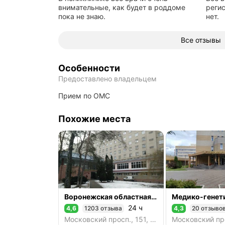
внимательные, как будет в роддоме
регис
пока не знаю.
нет.
Все отзывы
Особенности
Предоставлено владельцем
прием по ОМС
Похожие места
Воронежская областная клиническая больница № 1
24 ч
4,6
1203 отзыва
4,3
20 отзыво
Рейтинг 4,6 из 5
Рейтинг 4,3 из 5
Московский просп., 151, корп. 1, Воронеж