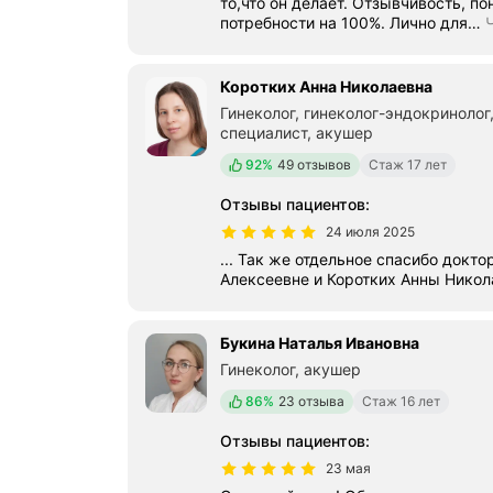
то,что он делает. Отзывчивость, п
потребности на 100%. Лично для
…
Коротких Анна Николаевна
Гинеколог, гинеколог-эндокринолог,
специалист, акушер
Положительных отзывов
92%
49 отзывов
Стаж 17 лет
Отзывы пациентов
:
24 июля 2025
... Так же отдельное спасибо док
Алексеевне и Коротких Анны Никол
Букина Наталья Ивановна
Гинеколог, акушер
Положительных отзывов
86%
23 отзыва
Стаж 16 лет
Отзывы пациентов
:
23 мая