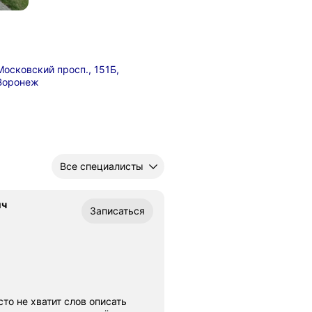
Московский просп., 151Б,
Воронеж
Все специалисты
ич
Записаться
 хватит слов описать