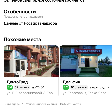
Отличное санитарное состояние кабинетов.
Особенности
Предоставлено владельцем
данные от Росздравнадзора
Похожие места
ДентоГрад
Дельфин
4,4
52 отзыва
до 20:00
4,2
10 отзывов
закрыто до пн.
Рейтинг 4,4 из 5
Рейтинг 4,2 из 5
ул. Е.К. Колесниковой, 8, Тарко-Сале
ул. Тарасова, 3, Тарко-Сале
Вы владелец?
Условия подключения
Выбрать карты