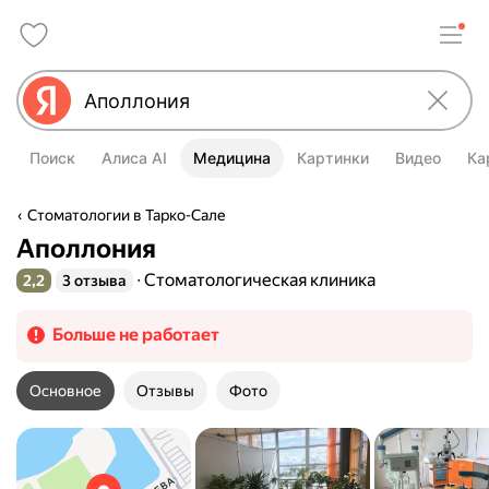
Поиск
Алиса AI
Медицина
Картинки
Видео
Ка
Стоматологии в Тарко-Сале
Аполлония
Стоматологическая клиника
2,2
3 отзыва
Рейтинг 2,2 из 5
Больше не работает
Основное
Отзывы
Фото