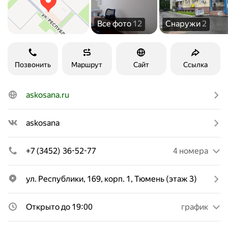
Все фото
12
Снаружи
2
Позвонить
Маршрут
Сайт
Ссылка
askosana.ru
askosana
+7 (3452) 36-52-77
4 номера
ул. Республики, 169, корп. 1, Тюмень (этаж 3)
Открыто до 19:00
график