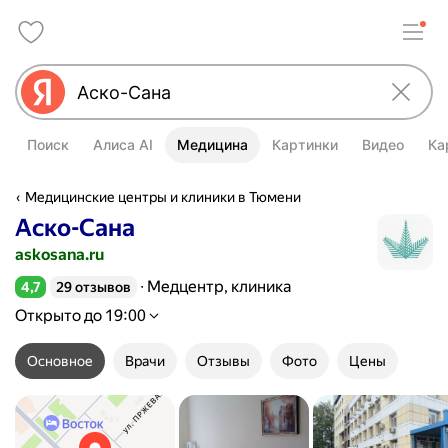
Поиск
Алиса AI
Медицина
Картинки
Видео
Ка
Медицинские центры и клиники в Тюмени
Аско-Сана
askosana.ru
Медцентр, клиника
4,7
29 отзывов
Рейтинг 4,7 из 5
Открыто до 19:00
Основное
Врачи
Отзывы
Фото
Цены