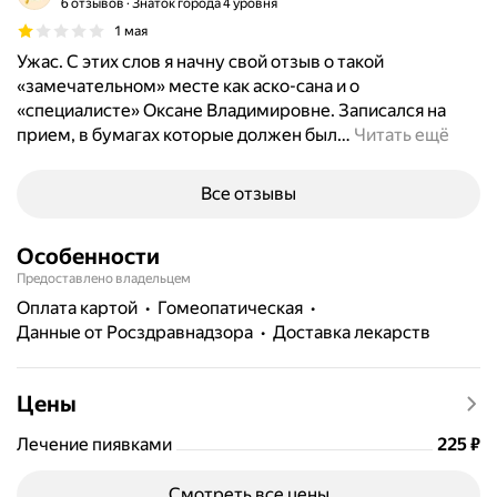
6 отзывов
Знаток города 4 уровня
1 мая
Ужас. С этих слов я начну свой отзыв о такой
«замечательном» месте как аско-сана и о
«специалисте» Оксане Владимировне. Записался на
прием, в бумагах которые должен был
…
Читать ещё
Все отзывы
Особенности
Предоставлено владельцем
Оплата картой
гомеопатическая
данные от Росздравнадзора
Доставка лекарств
Цены
Цена
Лечение пиявками
225
₽
Смотреть все цены