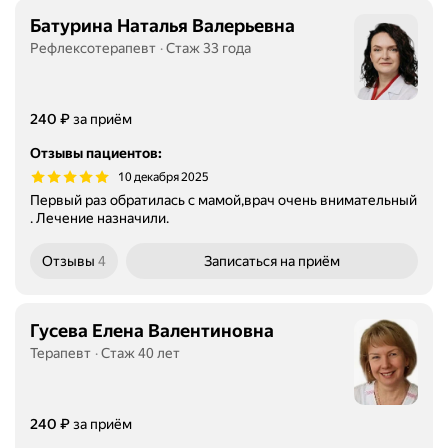
Батурина Наталья Валерьевна
Рефлексотерапевт
Стаж 33 года
Цена
₽
240
за приём
Отзывы пациентов
:
10 декабря 2025
Первый раз обратилась с мамой,врач очень внимательный
. Лечение назначили.
Отзывы
4
Записаться
на приём
Гусева Елена Валентиновна
Терапевт
Стаж 40 лет
Цена
₽
240
за приём