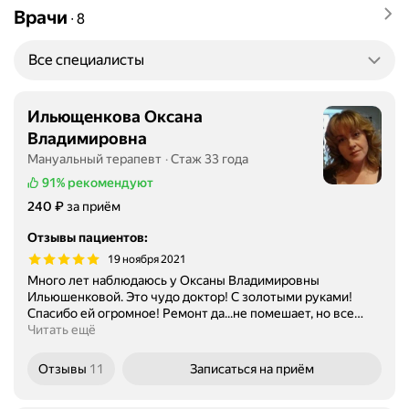
Врачи
∙
8
Все специалисты
Ильющенкова Оксана
Владимировна
Мануальный терапевт
Стаж 33 года
91%
рекомендуют
Цена
₽
240
за приём
Отзывы пациентов
:
19 ноября 2021
Много лет наблюдаюсь у Оксаны Владимировны
Ильюшенковой. Это чудо доктор! С золотыми руками!
Спасибо ей огромное! Ремонт да...не помешает, но все
…
Читать ещё
Отзывы
11
Записаться
на приём