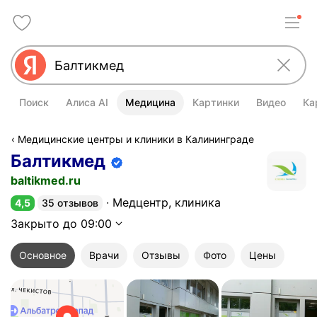
Поиск
Алиса AI
Медицина
Картинки
Видео
Ка
Медицинские центры и клиники в Калининграде
Балтикмед
Информация об организации подт
baltikmed.ru
Медцентр, клиника
4,5
35 отзывов
Рейтинг 4,5 из 5
Закрыто до 09:00
Основное
Врачи
Отзывы
Фото
Цены