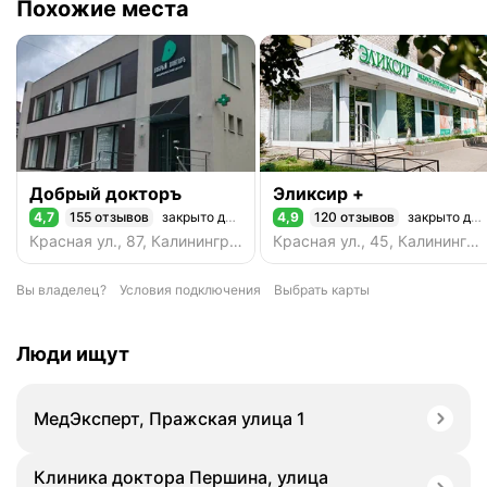
Похожие места
Добрый докторъ
Эликсир +
4,7
155 отзывов
закрыто до 09:00
4,9
120 отзывов
закрыто до завтра
Рейтинг 4,7 из 5
Рейтинг 4,9 из 5
Красная ул., 87, Калининград
Красная ул., 45, Калининград
Вы владелец?
Условия подключения
Выбрать карты
Люди ищут
МедЭксперт, Пражская улица 1
Клиника доктора Першина, улица