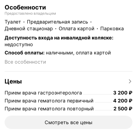
Особенности
Предоставлено владельцем
туалет
предварительная запись
дневной стационар
Оплата картой
парковка
Доступность входа на инвалидной коляске
:
недоступно
Способ оплаты
:
наличными, оплата картой
Все особенности
Цены
Цена
3200
Прием врача гастроэнтеролога
3 200
₽
Цена
4200
Прием врача гематолога первичный
4 200
₽
Цена
2500
Прием врача гематолога повторный
2 500
₽
Смотреть все цены