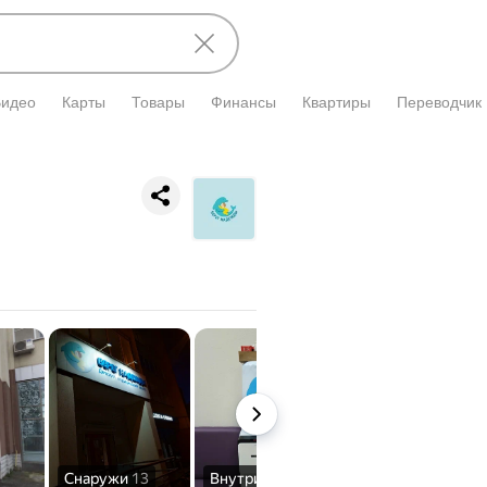
Видео
Карты
Товары
Финансы
Квартиры
Переводчик
е
Снаружи
13
Внутри
2
Вход
7