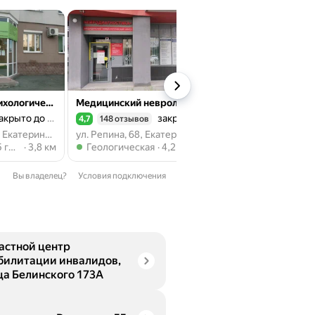
Центр нейропсихологического сопровождения детей и семейного консультирования
Медицинский неврологический центр
Панацея
акрыто до 09:00
закрыто до 08:00
4,7
148 отзывов
4,8
1445 отзывов
Рейтинг 4,7 из 5
Рейтинг 4,8 из 5
ул. Фролова, 31, Екатеринбург
ул. Репина, 68, Екатеринбург
1905 года
Метро Геологическая
Метро Площадь 19
да
3,8 км
Геологическая
4,2 км
Площадь 1905 года
Вы владелец?
Условия подключения
астной центр
билитации инвалидов,
ца Белинского 173А