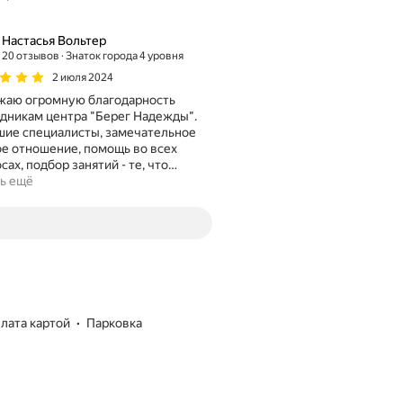
Настасья Вольтер
20 отзывов
Знаток города 4 уровня
2 июля 2024
жаю огромную благодарность
дникам центра "Берег Надежды".
ие специалисты, замечательное
е отношение, помощь во всех
сах, подбор занятий - те, что
…
ь ещё
плата картой
парковка