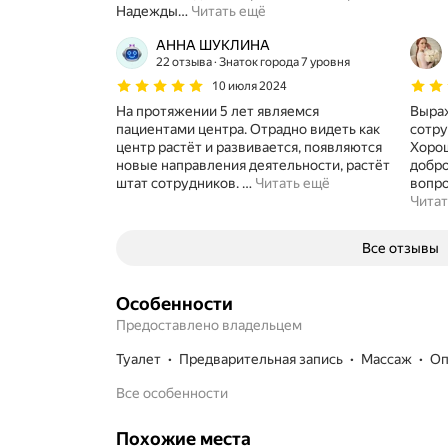
Надежды
…
Читать ещё
АННА ШУКЛИНА
22 отзыва
Знаток города 7 уровня
10 июля 2024
На протяжении 5 лет являемся
Выра
пациентами центра. Отрадно видеть как
сотру
центр растёт и развивается, появляются
Хорош
новые направления деятельности, растёт
добро
штат сотрудников.
…
Читать ещё
вопро
Читат
Все отзывы
Особенности
Предоставлено владельцем
туалет
предварительная запись
массаж
О
Все особенности
Похожие места