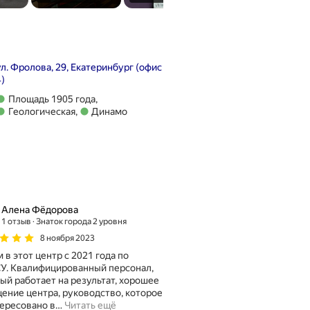
ул. Фролова, 29, Екатеринбург (офис
4)
Метро Площадь 1905 года
Площадь 1905 года
,
Метро Геологическая
Геологическая
,
Динамо
Метро Динамо
Алена Фёдорова
1 отзыв
Знаток города 2 уровня
8 ноября 2023
 в этот центр с 2021 года по
У. Квалифицированный персонал,
ый работает на результат, хорошее
ение центра, руководство, которое
ересовано в
…
Читать ещё