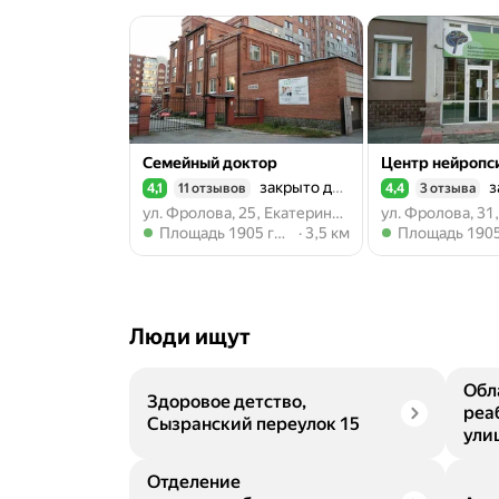
Семейный доктор
закрыто до 09:00
з
4,1
11 отзывов
4,4
3 отзыва
Рейтинг 4,1 из 5
Рейтинг 4,4 из 5
ул. Фролова, 25, Екатеринбург
Метро Площадь 1905 года
Метро Площадь 
Площадь 1905 года
3,5 км
Площадь 1905 го
Люди ищут
Обл
Здоровое детство,
реа
Сызранский переулок 15
ули
Отделение