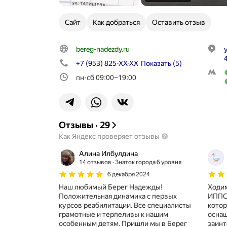
Сайт
Как добраться
Оставить отзыв
bereg-nadezdy.ru
+7 (953) 825-XX-XX
Показать
(5)
пн-сб 09:00–19:00
Отзывы
·
29
Как Яндекс проверяет отзывы
Алина Илбулдина
14 отзывов
Знаток города 6 уровня
6 декабря 2024
Наш любимый Берег Надежды!
Ходим
Положительная динамика с первых
ИППС
курсов реабилитации. Все специалисты
котор
грамотные и терпеливы к нашим
оснащ
особенным детям. Пришли мы в Берег
заинт