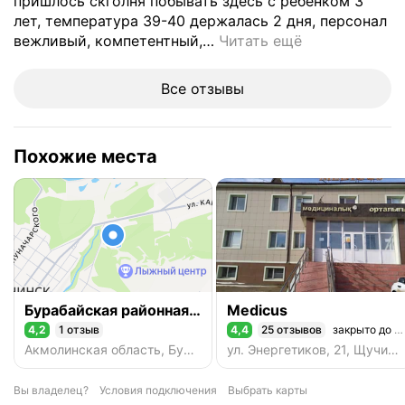
пришлось скголня побывать здесь с ребенком 3
лет, температура 39-40 держалась 2 дня, персонал
вежливый, компетентный,
…
Читать ещё
Все отзывы
Похожие места
Бурабайская районная больница, инфекционное отделение
Medicus
4,2
1 отзыв
4,4
25 отзывов
закрыто до 09:00
Рейтинг 4,2 из 5
Рейтинг 4,4 из 5
Акмолинская область, Бурабайский район, Щучинск, микрорайон ЦРБ
ул. Энергетиков, 21, Щучинск
Вы владелец?
Условия подключения
Выбрать карты