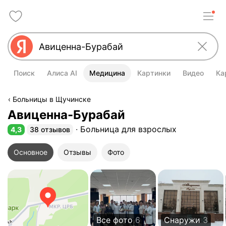
Поиск
Алиса AI
Медицина
Картинки
Видео
Ка
Больницы в Щучинске
Авиценна-Бурабай
Больница для взрослых
4,3
38 отзывов
Рейтинг 4,3 из 5
Основное
Отзывы
Фото
Все фото
6
Снаружи
3