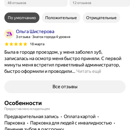
Положительных отзывов
Положительных отзывов
48 отзывов
12 отзывов
По умолчанию
Положительные
Отрицательные
Ольга Шистерова
3 отзыва
Знаток города 4 уровня
18 марта
Была в городе проездом, у меня заболел зуб,
записалась на осмотр меня быстро приняли. С первой
минуты меня встретил приветливый администратор,
быстро оформили и проводили
…
Читать ещё
Все отзывы
Особенности
Предоставлено владельцем
предварительная запись
Оплата картой
парковка
парковка для людей с инвалидностью
лечение зубов в рассрочку