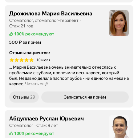
Дрожилова Мария Васильевна
Стоматолог, стоматолог-терапевт
Стаж 21 год
100%
рекомендуют
Цена
₽
500
за приём
Отзывы пациентов
:
10 июля
... Мария Васильевна очень внимательно отнеслась к
проблемам с зубами, пролечили весь кариес, который
был. Недавно делала паспорт зубов - ни единого намека на
кариес.
Читать ещё
Отзывы
29
Записаться
на приём
Абдуллаев Руслан Юрьевич
Стоматолог
Стаж 9 лет
100%
рекомендуют