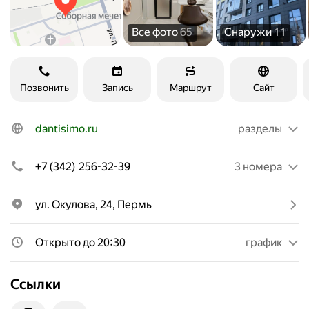
Все фото
65
Снаружи
11
Позвонить
Запись
Маршрут
Сайт
dantisimo.ru
разделы
+7 (342) 256-32-39
3 номера
ул. Окулова, 24, Пермь
Открыто до 20:30
график
Ссылки