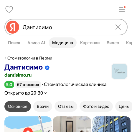
Поиск
Алиса AI
Медицина
Картинки
Видео
Ка
Стоматологии в Перми
Дантисимо
Информация об организации подтве
dantisimo.ru
Стоматологическая клиника
5,0
67 отзывов
Рейтинг 5,0 из 5
Открыто до 20:30
Основное
Врачи
Отзывы
Фото и видео
Цены