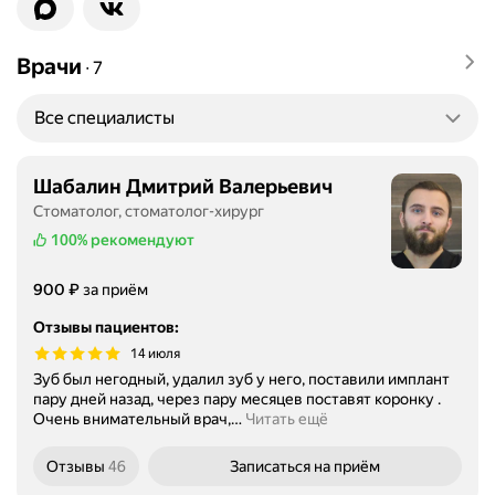
Врачи
∙
7
Все специалисты
Шабалин Дмитрий Валерьевич
Стоматолог, стоматолог-хирург
100%
рекомендуют
Цена
₽
900
за приём
Отзывы пациентов
:
14 июля
Зуб был негодный, удалил зуб у него, поставили имплант
пару дней назад, через пару месяцев поставят коронку .
Очень внимательный врач,
…
Читать ещё
Отзывы
46
Записаться
на приём