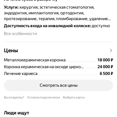
Услуги
:
хирургия, эстетическая стоматология,
эндодонтия, имплантология, ортодонтия,
протезирование, терапия, пломбирование, удаление
зубов, отбеливание, лечение кариеса, виниры и
Доступность входа на инвалидной коляске
:
доступно
люминиры, брекеты, гигиена полости рта, коронки,
Все особенности
лечение дёсен, лечение каналов, костная пластика,
лечение периодонтита, реставрация зубов, элайнеры,
лечение под микроскопом, ортопедия
Цены
Цена
18000
Металлокерамическая коронка
18 000
₽
Цена
24000
Коронка керамическая на оксиде циркония
24 000
₽
Цена
6500
Лечение кариеса
6 500
₽
Смотреть все цены
Вы владелец?
Условия подключения
Выбрать карты
Люди ищут