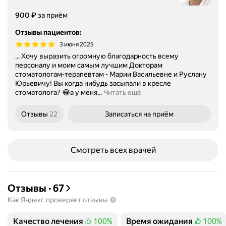
Цена
₽
900
за приём
Отзывы пациентов
:
3 июня 2025
... Хочу выразить огромную благодарность всему
персоналу и моим самым лучшим Докторам
стоматологам-терапевтам - Марии Васильевне и Руслану
Юрьевичу! Вы когда нибудь засыпали в кресле
стоматолога? 😂а у меня...
Читать ещё
Отзывы
22
Записаться
на приём
Смотреть всех врачей
Отзывы
·
67
Как Яндекс проверяет отзывы
Качество лечения
100%
Время ожидания
100%