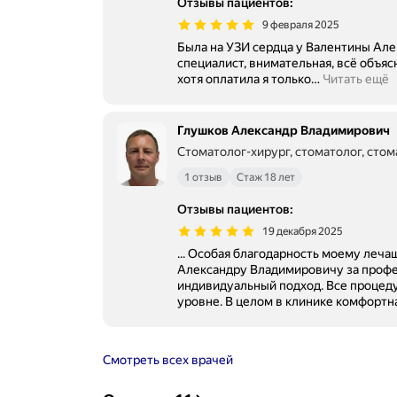
Отзывы пациентов
:
9 февраля 2025
Была на УЗИ сердца у Валентины Ал
специалист, внимательная, всё объяс
хотя оплатила я только
…
Читать ещё
Глушков Александр Владимирович
Стоматолог-хирург, стоматолог, сто
1 отзыв
Стаж 18 лет
Отзывы пациентов
:
19 декабря 2025
... Особая благодарность моему леч
Александру Владимировичу за профе
индивидуальный подход. Все процедуры проходили на высшем
уровне. В целом в клинике комфортная
Смотреть всех врачей