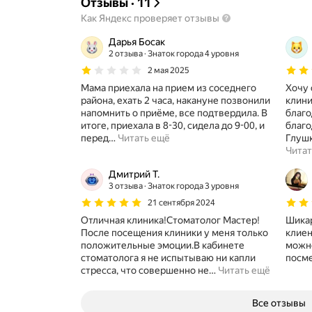
Отзывы
·
11
Как Яндекс проверяет отзывы
Дарья Босак
2 отзыва
Знаток города 4 уровня
2 мая 2025
Мама приехала на прием из соседнего
Хочу 
района, ехать 2 часа, накануне позвонили
клини
напомнить о приёме, все подтвердила. В
благо
итоге, приехала в 8-30, сидела до 9-00, и
благо
перед
…
Читать ещё
Глуш
Читат
Дмитрий Т.
3 отзыва
Знаток города 3 уровня
21 сентября 2024
Отличная клиника!Стоматолог Мастер!
Шикар
После посещения клиники у меня только
клиен
положительные эмоции.В кабинете
можно
стоматолога я не испытываю ни капли
посме
стресса, что совершенно не
…
Читать ещё
Все отзывы