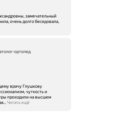
ександровны, замечательный
нила, очень долго беседовала,
матолог-ортопед
ащему врачу Глушкову
ссионализм, чуткость и
...
Читать ещё