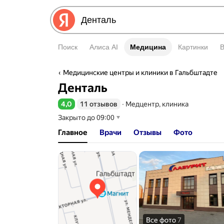
Поиск
Алиса AI
Медицина
Медицина
Картинки
Медицинские центры и клиники в Гальбштадте
Денталь
4,0
11 отзывов
∙
Медцентр, клиника
Рейтинг 4,0 из 5
Закрыто до 09:00
Главное
Врачи
Отзывы
Фото
Все фото
7