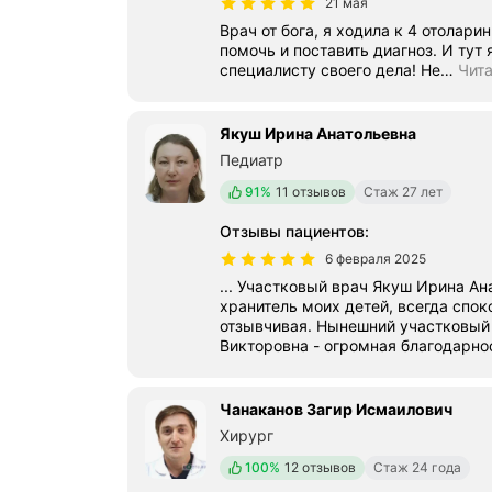
21 мая
Врач от бога, я ходила к 4 отолари
помочь и поставить диагноз. И тут
специалисту своего дела! Не
…
Чит
Якуш Ирина Анатольевна
Педиатр
Положительных отзывов
91%
11 отзывов
Стаж 27 лет
Отзывы пациентов
:
6 февраля 2025
... Участковый врач Якуш Ирина Ан
хранитель моих детей, всегда спок
отзывчивая. Нынешний участковый
Викторовна - огромная благодарност
Чанаканов Загир Исмаилович
Хирург
Положительных отзывов
100%
12 отзывов
Стаж 24 года