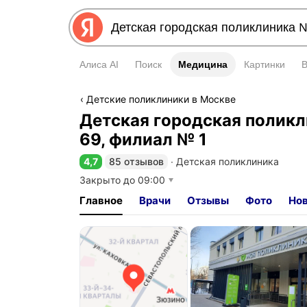
Алиса AI
Поиск
Медицина
Медицина
Картинки
Детские поликлиники в Москве
Детская городская полик
69, филиал № 1
4,7
85 отзывов
∙
Детская поликлиника
Рейтинг 4,7 из 5
Закрыто до 09:00
Главное
Врачи
Отзывы
Фото
Но