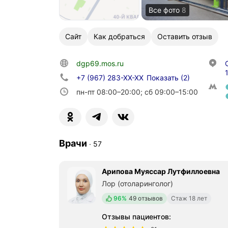
Все фото
8
Сайт
Как добраться
Оставить отзыв
dgp69.mos.ru
+7 (967) 283-XX-XX
Показать
(2)
пн-пт 08:00–20:00; сб 09:00–15:00
Врачи
∙
57
Арипова Муяссар Лутфиллоевна
Лор (отоларинголог)
Положительных отзывов
96%
49 отзывов
Стаж 18 лет
Отзывы пациентов
: