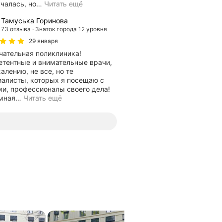
чалась, но
…
Читать ещё
Тамуська Горинова
73 отзыва
Знаток города 12 уровня
29 января
чательная поликлиника!
етентные и внимательные врачи,
алению, не все, но те
иалисты, которых я посещаю с
ми, профессионалы своего дела!
мная
…
Читать ещё