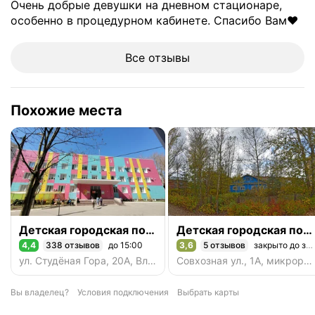
Очень добрые девушки на дневном стационаре,
особенно в процедурном кабинете. Спасибо Вам❤️
Все отзывы
Похожие места
Детская городская поликлиника № 1
Детская городская поликлиника № 1, филиал
4,4
338 отзывов
до 15:00
3,6
5 отзывов
закрыто до завтра
Рейтинг 4,4 из 5
Рейтинг 3,6 из 5
ул. Студёная Гора, 20А, Владимир
Совхозная ул., 1А, микрорайон Энергетик, Владимир
Вы владелец?
Условия подключения
Выбрать карты