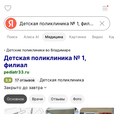
Поиск
Алиса AI
Медицина
Картинки
Видео
Ка
Детские поликлиники во Владимире
Детская поликлиника № 1,
филиал
pediatr33.ru
Детская поликлиника
3,9
17 отзывов
Рейтинг 3,9 из 5
Закрыто до завтра
Основное
Врачи
Отзывы
Фото