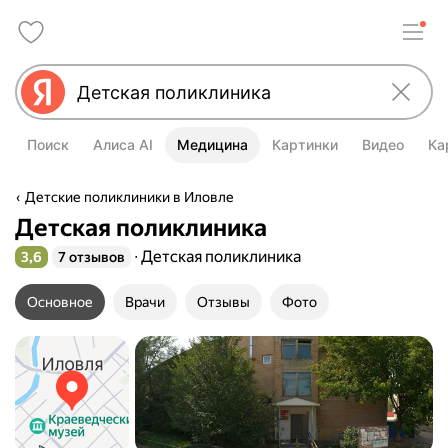
Поиск
Алиса AI
Медицина
Картинки
Видео
Ка
Детские поликлиники в Иловле
Детская поликлиника
Детская поликлиника
3,6
7 отзывов
Рейтинг 3,6 из 5
Основное
Врачи
Отзывы
Фото