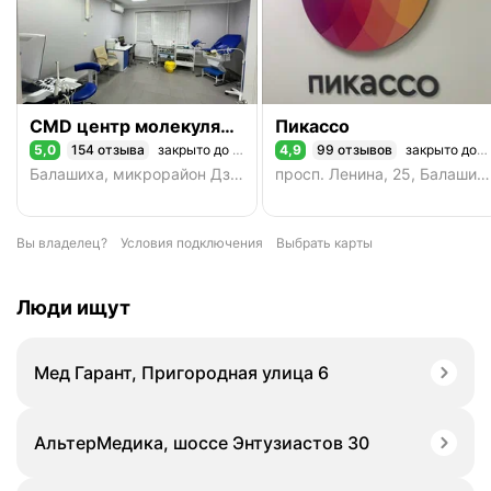
CMD центр молекулярной диагностики
Пикассо
5,0
154 отзыва
закрыто до завтра
4,9
99 отзывов
закрыто до завтра
Рейтинг 5,0 из 5
Рейтинг 4,9 из 5
Балашиха, микрорайон Дзержинского, 46
просп. Ленина, 25, Балашиха
Вы владелец?
Условия подключения
Выбрать карты
Люди ищут
Мед Гарант, Пригородная улица 6
АльтерМедика, шоссе Энтузиастов 30