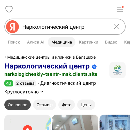
Поиск
Алиса AI
Медицина
Картинки
Видео
Ка
Медицинские центры и клиники в Балашихе
Наркологический центр
Информация об организации подт
narkologicheskiy-tsentr-msk.clients.site
Диагностический центр
4,1
2 отзыва
Рейтинг 4,1 из 5
Круглосуточно
Основное
Отзывы
Фото
Цены