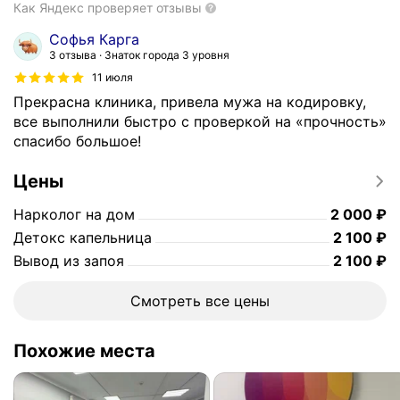
Как Яндекс проверяет отзывы
Софья Карга
3 отзыва
Знаток города 3 уровня
11 июля
Прекрасна клиника, привела мужа на кодировку,
все выполнили быстро с проверкой на «прочность»
спасибо большое!
Цены
Цена
2000
Нарколог на дом
2 000
₽
Цена
2100
Детокс капельница
2 100
₽
Цена
2100
Вывод из запоя
2 100
₽
Смотреть все цены
Похожие места