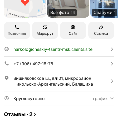
Все фото
14
Снаружи
1
Позвонить
Маршрут
Сайт
Ссылка
narkologicheskiy-tsentr-msk.clients.site
+7 (906) 497-18-78
Вишняковское ш., вл101, микрорайон 
Никольско-Архангельский, Балашиха
Круглосуточно
график
Отзывы
·
2