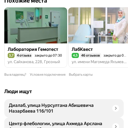
Похожие места
Лаборатория Гемотест
ЛабКвест
3,7
4 отзыва
закрыто до 07:30
4,5
46 отзывов
закрыто до 08:00
Рейтинг 3,7 из 5
Рейтинг 4,5 из 5
ул. Сайханова, 228, Грозный
ул. имени Магомеда Яхъяевича Узуева, 58, Грозный
Вы владелец?
Условия подключения
Выбрать карты
Люди ищут
Диалаб, улица Нурсултана Абишевича
Назарбаева 116/101
Центр флебологии, улица Ахмеда Арслана