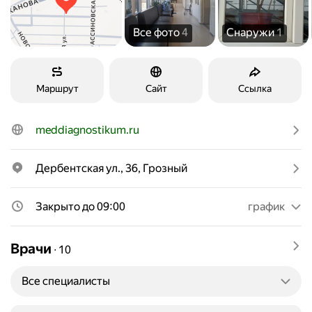
Все фото
4
Снаружи
1
Маршрут
Сайт
Ссылка
meddiagnostikum.ru
Дербентская ул., 36, Грозный
Закрыто до 09:00
график
Врачи
∙
10
Все специалисты