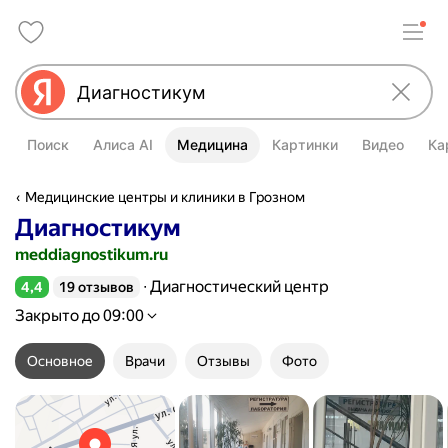
Поиск
Алиса AI
Медицина
Картинки
Видео
Ка
Медицинские центры и клиники в Грозном
Диагностикум
meddiagnostikum.ru
Диагностический центр
4,4
19 отзывов
Рейтинг 4,4 из 5
Закрыто до 09:00
Основное
Врачи
Отзывы
Фото