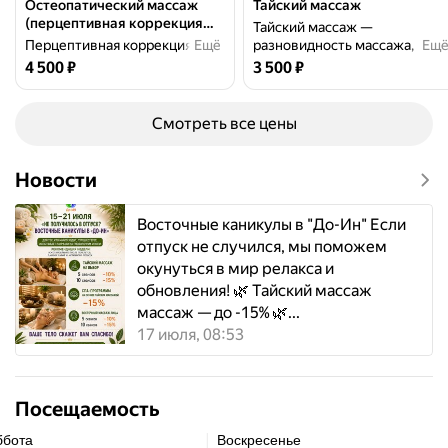
Остеопатический массаж
Тайский массаж
(перцептивная коррекция
Тайский массаж —
тела )
Перцептивная коррекция тела
Ещё
разновидность массажа, при
Ещ
— метод, направленный на
которой мастер воздействуе
Цена
4500
Цена
3500
4 500
₽
3 500
₽
нормализацию мышечного
на организм через
баланса, снятие спазмов и
определённые точки на теле.
напряжений, устранение
Считается, что такая
Смотреть все цены
отёчности и улучшение
восточная практика помогает
питания тканей в зоне
снять усталость и
воздействия. Предполагает
напряжение, привести
Новости
целостный подход к
мышцы в тонус, улучшить
организму как к системе.
общее самочувстви...
Восточные каникулы в "До-Ин" Если
отпуск не случился, мы поможем
окунуться в мир релакса и
обновления! 🌿 Тайский массаж
массаж — до -15% 🌿...
17 июля, 08:53
Посещаемость