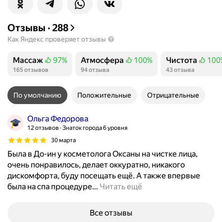
Отзывы
·
288
Как Яндекс проверяет отзывы
Массаж
97%
Атмосфера
100%
Чистота
100
Положительных отзывов
Положительных отзывов
Положительны
165 отзывов
94 отзыва
43 отзыва
По умолчанию
Положительные
Отрицательные
Ольга Федорова
12 отзывов
Знаток города 6 уровня
30 марта
Была в До-ин у косметолога Оксаны на чистке лица,
очень понравилось, делает оккуратно, никакого
дискомфорта, буду посещать ещё. А также впервые
была на спа процедуре
…
Читать ещё
Все отзывы