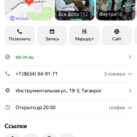
Все фото
112
Внутри
56
Позвонить
Запись
Маршрут
Сайт
do-in.su
+7 (8634) 64-91-71
3 номера
Инструментальная ул., 19-3, Таганрог
Открыто до 20:00
график
Ссылки