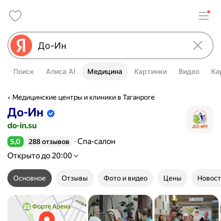
Поиск
Алиса AI
Медицина
Картинки
Видео
Ка
Медицинские центры и клиники в Таганроге
До-Ин
Информация об организации подтве
do-in.su
Спа-салон
5,0
288 отзывов
Рейтинг 5,0 из 5
Открыто до 20:00
Основное
Отзывы
Фото и видео
Цены
Новост