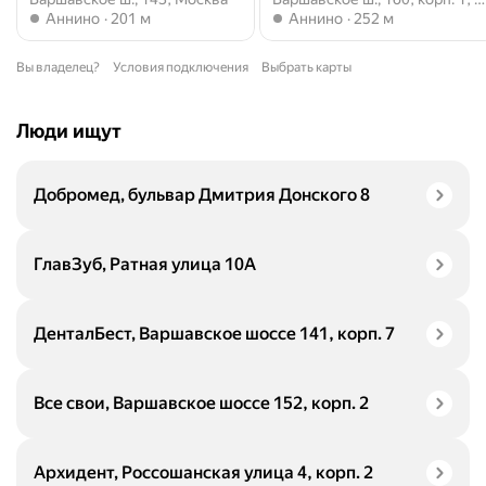
Метро Аннино
Метро Аннино
Аннино
201 м
Аннино
252 м
Вы владелец?
Условия подключения
Выбрать карты
Люди ищут
Добромед, бульвар Дмитрия Донского 8
ГлавЗуб, Ратная улица 10А
ДенталБест, Варшавское шоссе 141, корп. 7
Все свои, Варшавское шоссе 152, корп. 2
Архидент, Россошанская улица 4, корп. 2