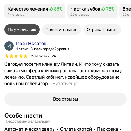
Качество лечения
86%
Чистка зубов
75%
Вре
Положительных отзывов
Положительных отзывов
Пол
44 отзыва
20 отзывов
20 о
По умолчанию
Положительные
Отрицательные
Иван Носатов
1 отзыв
Знаток города 2 уровня
25 августа 2024
Сегодня посетил клинику Литвин. И что хочу сказать,
сама атмосфера клиники располагает к комфортному
лечению. Светлый кабинет, новейшее оборудование,
большой телевизор
…
Читать ещё
Все отзывы
Особенности
Предоставлено владельцем
автоматическая дверь
Оплата картой
парковка