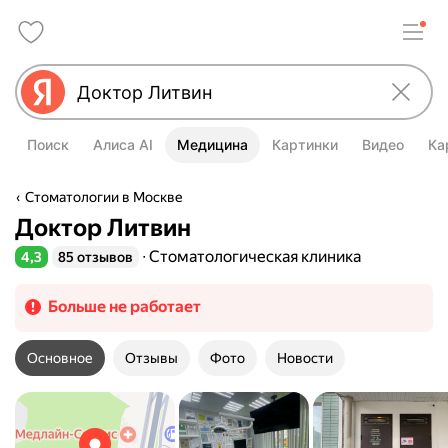
Поиск
Алиса AI
Медицина
Картинки
Видео
Ка
Стоматологии в Москве
Доктор Литвин
Стоматологическая клиника
4,3
85 отзывов
Рейтинг 4,3 из 5
Больше не работает
Основное
Отзывы
Фото
Новости