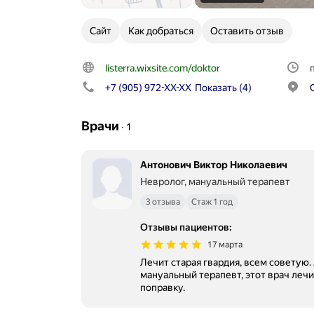
Сайт
Как добраться
Оставить отзыв
listerra.wixsite.com/doktor
+7 (905) 972-XX-XX
Показать
(4)
Врачи
∙
1
Антонович Виктор Николаевич
Невролог, мануальный терапевт
3 отзыва
Стаж 1 год
Отзывы пациентов
:
17 марта
Лечит старая гвардия, всем советую.
мануальный терапевт, этот врач лечит
поправку.