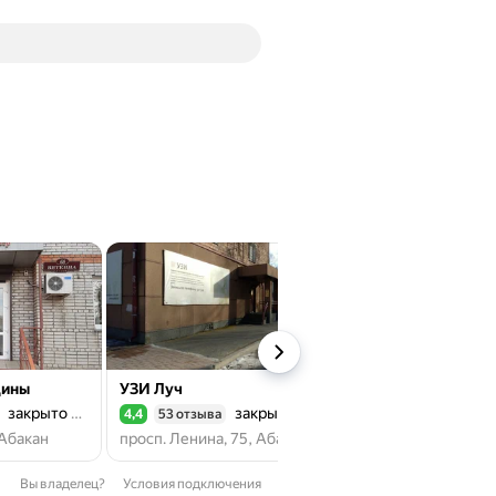
щины
УЗИ Луч
Карпов и К
закрыто до завтра
закрыто до завтра
з
4,4
53 отзыва
4,3
240 отзывов
Рейтинг 4,4 из 5
Рейтинг 4,3 из 5
 Абакан
просп. Ленина, 75, Абакан
Вы владелец?
Условия подключения