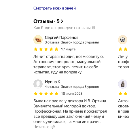
Смотреть всех врачей
Отзывы
·
5
Как Яндекс проверяет отзывы
Сергей Парфенов
3 отзыва
Знаток города 3 уровня
17 марта
Лечит старая гвардия, всем советую.
Лечу 
Антонович- невролог , мануальный
проф
терапевт, этот врач лечит, на себе
терап
испытал, иду на поправку.
Ирина К.
4 отзыва
Знаток города 3 уровня
18 июня 2023
Была на приеме у доктора И.В. Ортина.
Антон
Замечательный молодой доктор.
своем
Профессионал. На приеме просмотрел
вправ
все предыдущие заключения( чему я
кинез
очень удивилась, т.к многие врачи
…
Читать ещё