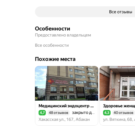
Все отзывы
Особенности
Предоставлено владельцем
Все особенности
Похожие места
Медицинский эндоцентр доктора Титова
Здоровье жен
закрыто до завтра
4,7
48 отзывов
4,3
40 отзывов
Рейтинг 4,7 из 5
Рейтинг 4,3 из 5
Хакасская ул., 167, Абакан
ул. Вяткина, 68,