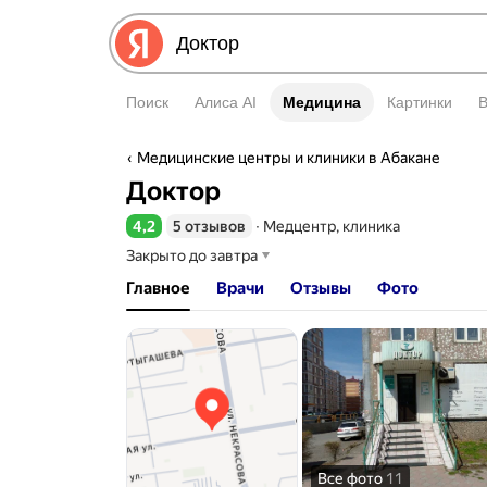
Поиск
Алиса AI
Медицина
Медицина
Картинки
Медицинские центры и клиники в Абакане
Доктор
4,2
5 отзывов
∙
Медцентр, клиника
Рейтинг 4,2 из 5
Закрыто до завтра
Главное
Врачи
Отзывы
Фото
Все фото
11