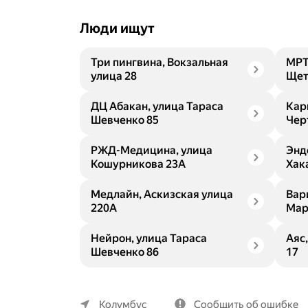
Люди ищут
Три пингвина, Вокзальная
МРТ
улица 28
Щет
ДЦ Абакан, улица Тараса
Кар
Шевченко 85
Чер
РЖД-Медицина, улица
Энд
Кошурникова 23А
Хак
Медлайн, Аскизская улица
Вар
220А
Мар
Нейрон, улица Тараса
Аяс
Шевченко 86
17
О компании
Коммерческие предложения
Колумбус
Сообщить об ошибке