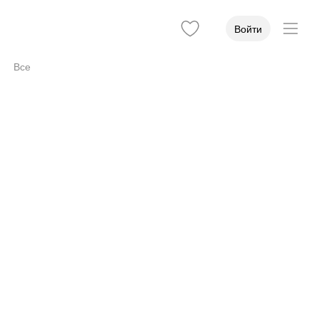
Войти
Все
упность
2