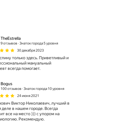
TheEstrella
9 отзывов
Знаток города 5 уровня
30 декабря 2023
спину только здесь. Приветливый и
ессиональный мануальный
евт всегда помогает.
Bogus
100 отзывов
Знаток города 10 уровня
24 июня 2021
ович Виктор Николаевич, лучший в
 деле в нашем городе. Всегда
ит все на место ))) с упором на
иологию. Рекомендую.