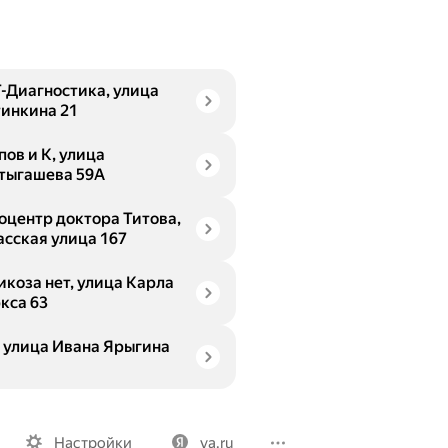
-Диагностика, улица
инкина 21
пов и К, улица
тыгашева 59А
оцентр доктора Титова,
асская улица 167
икоза нет, улица Карла
кса 63
, улица Ивана Ярыгина
Вакансии
Лицензия на использование
Политика конфид
Настройки
ya.ru