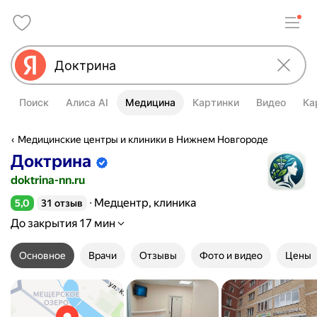
Поиск
Алиса AI
Медицина
Картинки
Видео
Ка
Медицинские центры и клиники в Нижнем Новгороде
Доктрина
Информация об организации подтве
doktrina-nn.ru
Медцентр, клиника
5,0
31 отзыв
Рейтинг 5,0 из 5
До закрытия 17 мин
Основное
Врачи
Отзывы
Фото и видео
Цены