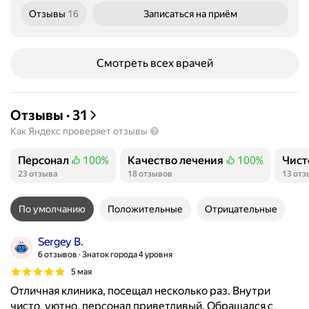
Отзывы
16
Записаться
на приём
Смотреть всех врачей
Отзывы
·
31
Как Яндекс проверяет отзывы
Персонал
100%
Качество лечения
100%
Чист
Положительных отзывов
Положительных отзывов
Поло
23 отзыва
18 отзывов
13 отз
По умолчанию
Положительные
Отрицательные
Sergey B.
6 отзывов
Знаток города 4 уровня
5 мая
Отличная клиника, посещал несколько раз. Внутри
чисто, уютно, персонал приветливый. Обращался с