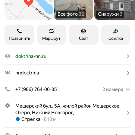
Все фото
32
Снаружи
3
Позвонить
Маршрут
Сайт
Ссылка
doktrina-nn.ru
nndoctrina
+7 (986) 764-00-35
2 номера
Мещерский бул., 5А, жилой район Мещерское 
Озеро, Нижний Новгород
Метро Стрелка Расстояние 810 м
Стрелка
810 м