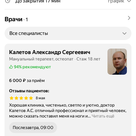
До закрытия 17 мин
график
Врачи
∙
1
Все специалисты
Калетов Александр Сергеевич
Мануальный терапевт, остеопат
Стаж 18 лет
94%
рекомендуют
Цена
6000
₽
6 000
за приём
Отзывы пациентов
:
8 мая
Хорошая клиника, чистенько, светло и уютно, доктор
Калетов А.С. отличный профессионал и приятный человек,
можно сказать поставил меня на ноги и
…
Читать ещё
Послезавтра, 09:00