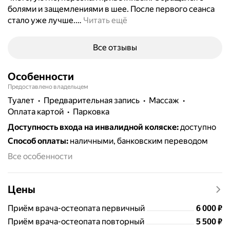
болями и защемлениями в шее. После первого сеанса
стало уже лучше.
…
Читать ещё
Все отзывы
Особенности
Предоставлено владельцем
туалет
предварительная запись
массаж
Оплата картой
парковка
Доступность входа на инвалидной коляске
:
доступно
Способ оплаты
:
наличными, банковским переводом
Все особенности
Цены
Цена
6000
Приём врача-остеопата первичный
6 000
₽
Цена
5500
Приём врача-остеопата повторный
5 500
₽