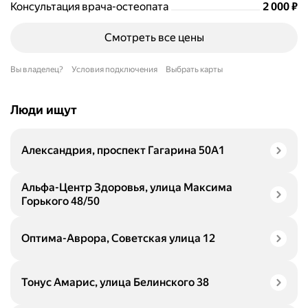
Цена
2000
Консультация врача-остеопата
2 000
₽
Смотреть все цены
Вы владелец?
Условия подключения
Выбрать карты
Люди ищут
Александрия, проспект Гагарина 50А1
Альфа-Центр Здоровья, улица Максима
Горького 48/50
Оптима-Аврора, Советская улица 12
Тонус Амарис, улица Белинского 38