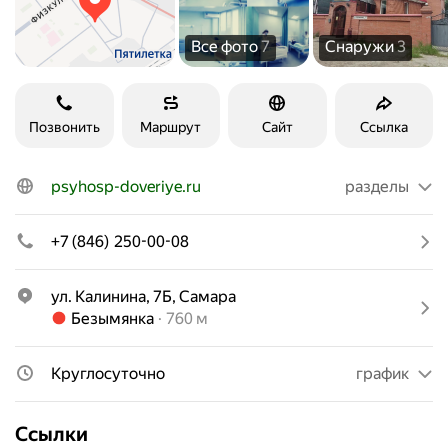
Все фото
7
Снаружи
3
Позвонить
Маршрут
Сайт
Ссылка
psyhosp-doveriye.ru
разделы
+7 (846) 250-00-08
ул. Калинина, 7Б, Самара
Метро Безымянка Расстояние 760 м
Безымянка
760 м
Круглосуточно
график
Ссылки