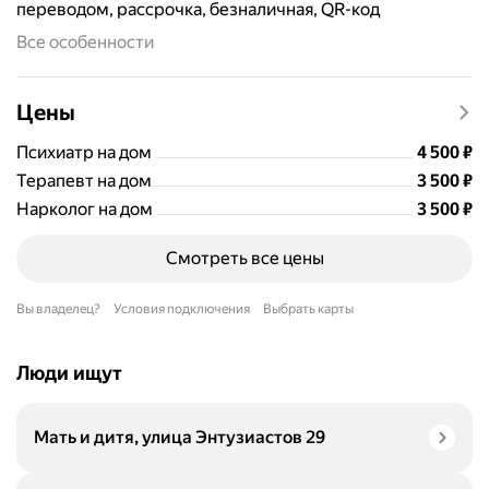
переводом, рассрочка, безналичная, QR-код
Все особенности
Цены
Цена
4500
Психиатр на дом
4 500
₽
Цена
3500
Терапевт на дом
3 500
₽
Цена
3500
Нарколог на дом
3 500
₽
Смотреть все цены
Вы владелец?
Условия подключения
Выбрать карты
Люди ищут
Мать и дитя, улица Энтузиастов 29