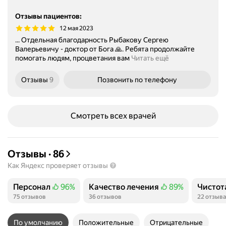
Отзывы пациентов
:
12 мая 2023
... Отдельная благодарность Рыбакову Сергею
Валерьевичу - доктор от Бога 🙏. Ребята продолжайте
помогать людям, процветания вам
Читать ещё
Отзывы
9
Позвонить
по телефону
Смотреть всех врачей
Отзывы
·
86
Как Яндекс проверяет отзывы
Персонал
96%
Качество лечения
89%
Чистот
Положительных отзывов
Положительных отзывов
Положи
75 отзывов
36 отзывов
22 отзыва
По умолчанию
Положительные
Отрицательные