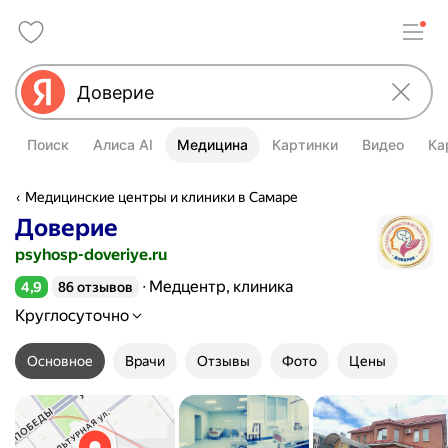
Поиск
Алиса AI
Медицина
Картинки
Видео
Ка
Медицинские центры и клиники в Самаре
Доверие
psyhosp-doveriye.ru
Медцентр, клиника
4,9
86 отзывов
Рейтинг 4,9 из 5
Круглосуточно
Основное
Врачи
Отзывы
Фото
Цены