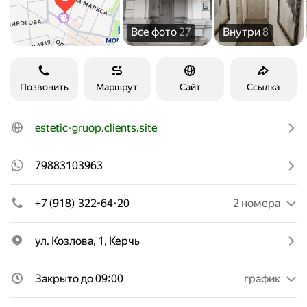
Все фото
27
Внутри
8
Позвонить
Маршрут
Сайт
Ссылка
estetic-gruop.clients.site
79883103963
+7 (918) 322-64-20
2 номера
ул. Козлова, 1, Керчь
Закрыто до 09:00
график