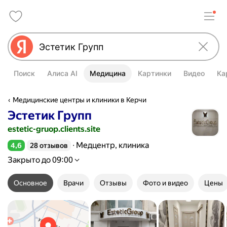
Поиск
Алиса AI
Медицина
Картинки
Видео
Ка
Медицинские центры и клиники в Керчи
Эстетик Групп
estetic-gruop.clients.site
Медцентр, клиника
4,6
28 отзывов
Рейтинг 4,6 из 5
Закрыто до 09:00
Основное
Врачи
Отзывы
Фото и видео
Цены