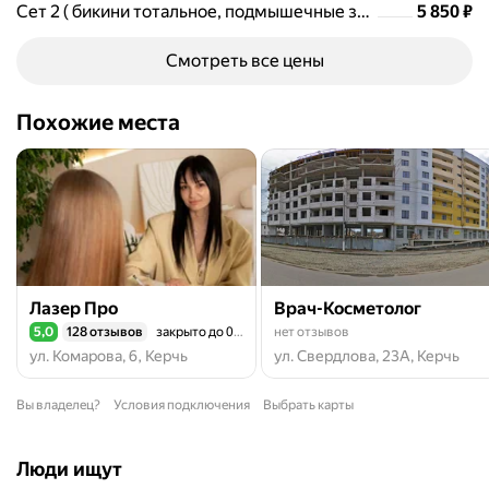
Цена
5850
Сет 2 ( бикини тотальное, подмышечные зоны, лицо полностью)
5 850
₽
Смотреть все цены
Похожие места
Лазер Про
Врач-Косметолог
5,0
128 отзывов
закрыто до 09:00
нет отзывов
Рейтинг 5,0 из 5
ул. Комарова, 6, Керчь
ул. Свердлова, 23А, Керчь
Вы владелец?
Условия подключения
Выбрать карты
Люди ищут