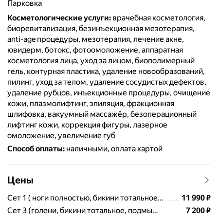
парковка
Косметологические услуги
:
врачебная косметология,
биоревитализация, безинъекционная мезотерапия,
anti-age процедуры, мезотерапия, лечение акне,
ювидерм, ботокс, фотоомоложение, аппаратная
косметология лица, уход за лицом, биополимерный
гель, контурная пластика, удаление новообразований,
пилинг, уход за телом, удаление сосудистых дефектов,
удаление рубцов, инъекционные процедуры, очищение
кожи, плазмолифтинг, эпиляция, фракционная
шлифовка, вакуумный массажёр, безоперационный
лифтинг кожи, коррекция фигуры, лазерное
омоложение, увеличение губ
Способ оплаты
:
наличными, оплата картой
Цены
Цена
11990
Сет 1 ( ноги полностью, бикини тотальное, руки до локтя, подмышечные зоны)
11 990
₽
Цена
7200
Сет 3 (голени, бикини тотальное, подмышечные зоны)
7 200
₽