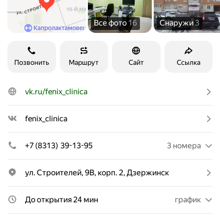
Все фото
16
Снаружи
3
Позвонить
Маршрут
Сайт
Ссылка
vk.ru/fenix_clinica
fenix_clinica
+7 (8313) 39-13-95
3 номера
ул. Строителей, 9В, корп. 2, Дзержинск
До открытия 24 мин
график