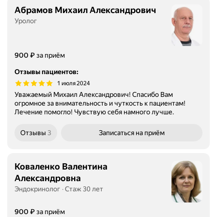
Абрамов Михаил Александрович
Уролог
Цена
₽
900
за приём
Отзывы пациентов
:
1 июля 2024
Уважаемый Михаил Александрович! Спасибо Вам
огромное за внимательность и чуткость к пациентам!
Лечение помогло! Чувствую себя намного лучше.
Отзывы
3
Записаться
на приём
Коваленко Валентина
Александровна
Эндокринолог
Стаж 30 лет
Цена
₽
900
за приём