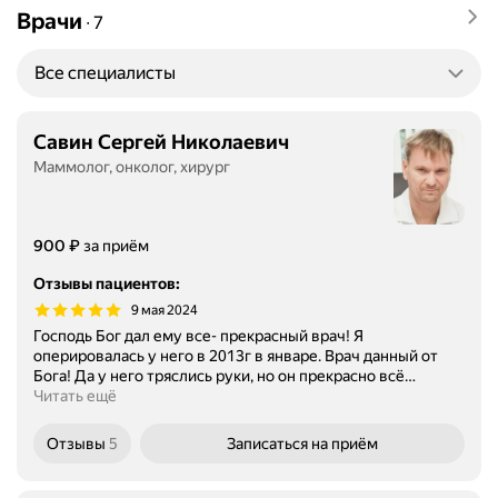
Врачи
∙
7
Все специалисты
Савин Сергей Николаевич
Маммолог, онколог, хирург
Цена
₽
900
за приём
Отзывы пациентов
:
9 мая 2024
Господь Бог дал ему все- прекрасный врач! Я
оперировалась у него в 2013г в январе. Врач данный от
Бога! Да у него тряслись руки, но он прекрасно всё
…
Читать ещё
Отзывы
5
Записаться
на приём