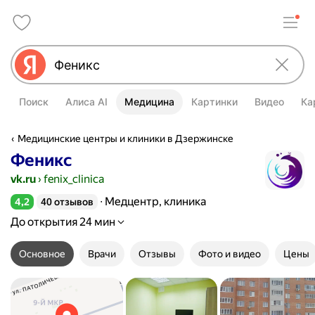
Поиск
Алиса AI
Медицина
Картинки
Видео
Ка
Медицинские центры и клиники в Дзержинске
Феникс
vk.ru
›
fenix_clinica
Медцентр, клиника
4,2
40 отзывов
Рейтинг 4,2 из 5
До открытия 24 мин
Основное
Врачи
Отзывы
Фото и видео
Цены