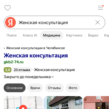
Поиск
Алиса AI
Медицина
Картинки
Видео
Ка
Женские консультации в Челябинске
Женская консультация
gkb2-74.ru
Женская консультация
3,8
23 отзыва
Рейтинг 3,8 из 5
Закрыто до понедельника
Основное
Врачи
Отзывы
Фото