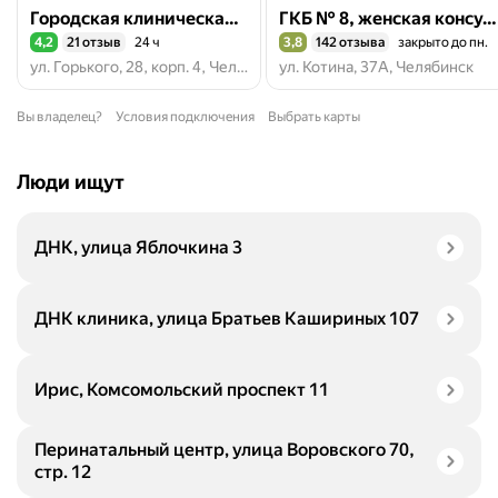
Городская клиническая больница № 8, Первое гинекологическое отделение
ГКБ № 8, женская консультация
4,2
21 отзыв
24 ч
3,8
142 отзыва
закрыто до пн.
Рейтинг 4,2 из 5
Рейтинг 3,8 из 5
ул. Горького, 28, корп. 4, Челябинск
ул. Котина, 37А, Челябинск
Вы владелец?
Условия подключения
Выбрать карты
Люди ищут
ДНК, улица Яблочкина 3
ДНК клиника, улица Братьев Кашириных 107
Ирис, Комсомольский проспект 11
Перинатальный центр, улица Воровского 70,
стр. 12