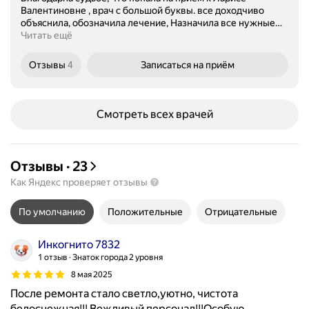
Валентиновне , врач с большой буквы. все доходчиво
объяснила, обозначила лечение, Назначила все нужные
…
Читать ещё
Отзывы
4
Записаться
на приём
Смотреть всех врачей
Отзывы
·
23
Как Яндекс проверяет отзывы
По умолчанию
Положительные
Отрицательные
Инкогнито 7832
1 отзыв
Знаток города 2 уровня
8 мая 2025
После ремонта стало светло,уютно, чистота
белоснежная!!! Вежливый персонал!!!Особую