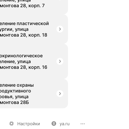
монтова 28, корп. 7
еление пластической
ургии, улица
монтова 28, корп. 18
окринологическое
еление, улица
монтова 28, корп. 16
еление охраны
родуктивного
ровья, улица
монтова 28Б
ия
Вакансии
Лицензия на использование
Политика конф
Настройки
ya.ru