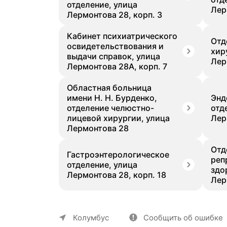
отделение, улица
Лер
Лермонтова 28, корп. 3
Кабинет психиатрического
Отд
освидетельствования и
хир
выдачи справок, улица
Лер
Лермонтова 28А, корп. 7
Областная больница
имени Н. Н. Бурденко,
Энд
отделение челюстно-
отд
лицевой хирургии, улица
Лер
Лермонтова 28
Отд
Гастроэнтерологическое
реп
отделение, улица
здо
Лермонтова 28, корп. 18
Лер
О компании
Коммерческие предложен
Колумбус
Сообщить об ошибке