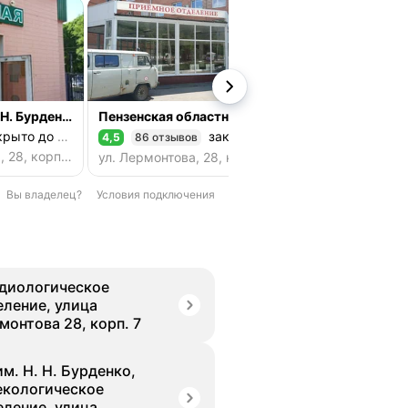
ПОКБ имени Н.Н. Бурденко, проходная
Пензенская областная клиническая больница имени Н. Н. Бурденко, администрация
рыто до 08:00
закрыто до пн.
з
4,5
86 отзывов
4,4
60 отзывов
Рейтинг 4,5 из 5
Рейтинг 4,4 из 5
ул. Лермонтова, 28, корп. 22, Пенза
ул. Лермонтова, 28, корп. 18, Пенза
Вы владелец?
Условия подключения
диологическое
еление, улица
монтова 28, корп. 7
им. Н. Н. Бурденко,
екологическое
еление, улица