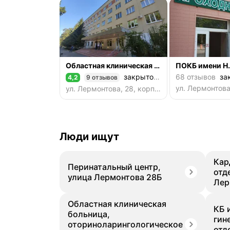
Областная клиническая больница имени Н.Н. Бурденко, отделение пластической хирургии
закрыто до 08:00
68 отзывов
зак
4,2
9 отзывов
Рейтинг 4,2 из 5
ул. Лермонтова, 28, корп. 18, Пенза
Люди ищут
Кар
Перинатальный центр,
отд
улица Лермонтова 28Б
Лер
Областная клиническая
КБ 
больница,
гин
оториноларингологическое
отд