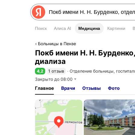
Поиск
Алиса AI
Медицина
Медицина
Картинки
Больницы в Пензе
Покб имени Н. Н. Бурденко
диализа
4,2
1 отзыв
∙
Отделение больницы, госпитал
Рейтинг 4,2 из 5
Закрыто до 08:00
Главное
Врачи
Отзывы
Фото