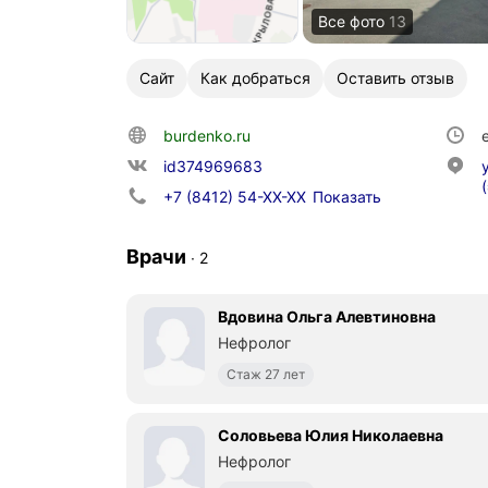
Все фото
13
Сайт
Как добраться
Оставить отзыв
burdenko.ru
id374969683
+7 (8412) 54-XX-XX
Показать
Врачи
∙
2
Вдовина Ольга Алевтиновна
Нефролог
Стаж 27 лет
Соловьева Юлия Николаевна
Нефролог