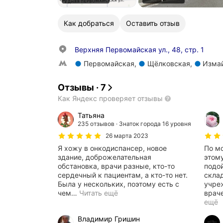
Как добраться
Оставить отзыв
Верхняя Первомайская ул., 48, стр. 1
Метро Первомайская
Первомайская
,
Щёлковская
,
Изма
Метро Щёлковская
Метро Измайловская
Отзывы
·
7
Как Яндекс проверяет отзывы
Татьяна
235 отзывов
Знаток города 16 уровня
26 марта 2023
Я хожу в онкодиспансер, новое
По м
здание, доброжелательная
этом
обстановка, врачи разные, кто-то
подо
сердечный к пациентам, а кто-то нет.
скла
Была у нескольких, поэтому есть с
учре
чем
…
Читать ещё
врач
ещё
Владимир Гришин