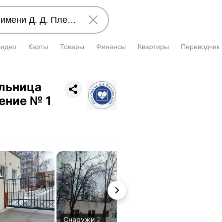
Видео
Карты
Товары
Финансы
Квартиры
Переводчик
ольница
оение № 1
Снаружи
2