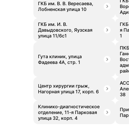
ГКБ
ГКБ им. В. В. Вересаева,
Вор
Лобненская улица 10
Ади
ГКБ им. И. В.
ГКБ 
Давыдовского, Яузская
я П
улица 11/6с1
1
ПКБ
Ган
Гута клиник, улица
Вос
Фадеева 4А, стр. 1
адм
рай
АСС
Центр хирургии грыж,
Але
Нагорная улица 17, корп. 6
38
Клинико-диагностическое
При
отделение, 11-я Парковая
Пар
улица 32, корп. 4