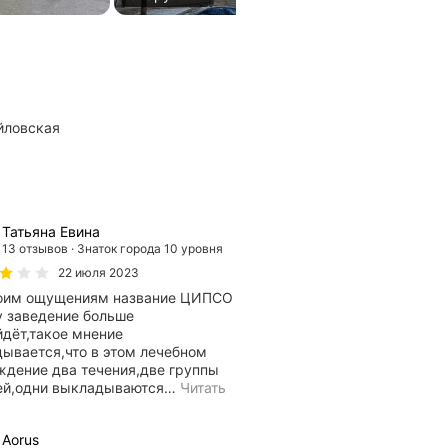
йловская
Татьяна Евина
13 отзывов
Знаток города 10 уровня
22 июля 2023
оим ощущениям название ЦИПСО
у заведение больше
йдёт,такое мнение
дывается,что в этом лечебном
ждение два течения,две группы
ей,одни выкладываются
…
Читать
Aorus