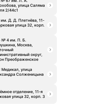
 № 67 им. Л. А.
охобова, улица Саляма
ля 2/44с1
им. Д. Д. Плетнёва, 11-
арковая улица 32, корп.
 № 4 им. П. Б.
нушкина, Москва,
точный
инистративный округ,
он Преображенское
 Медикал, улица
ксандра Солженицына
ёмное отделение, 11-я
ковая улица 32, корп. 3