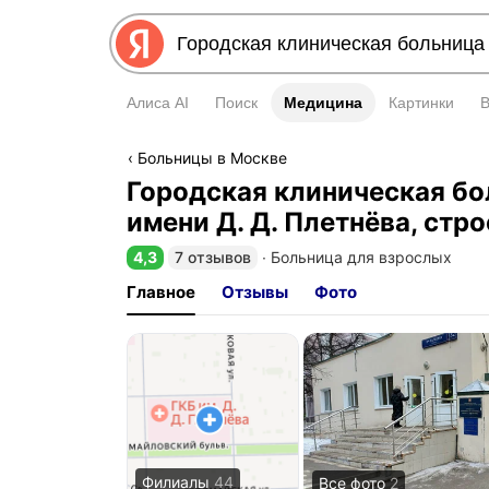
Алиса AI
Поиск
Медицина
Медицина
Картинки
Больницы в Москве
Городская клиническая б
имени Д. Д. Плетнёва, стр
4,3
7 отзывов
∙
Больница для взрослых
Рейтинг 4,3 из 5
Главное
Отзывы
Фото
Филиалы
44
Все фото
2