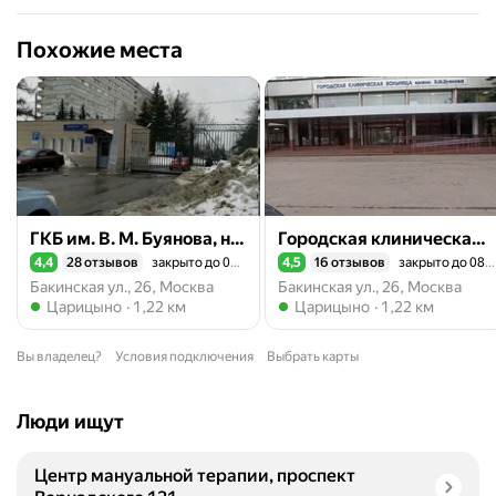
Похожие места
ГКБ им. В. М. Буянова, нейрохирургическое отделение
Городская клиническая больница имени В. М. Буянова, кардиохирургическое отделение № 2
4,4
28 отзывов
закрыто до 08:00
4,5
16 отзывов
закрыто до 08:00
Рейтинг 4,4 из 5
Рейтинг 4,5 из 5
Бакинская ул., 26, Москва
Бакинская ул., 26, Москва
Метро Царицыно
Метро Царицыно
Царицыно
1,22 км
Царицыно
1,22 км
Вы владелец?
Условия подключения
Выбрать карты
Люди ищут
Центр мануальной терапии, проспект