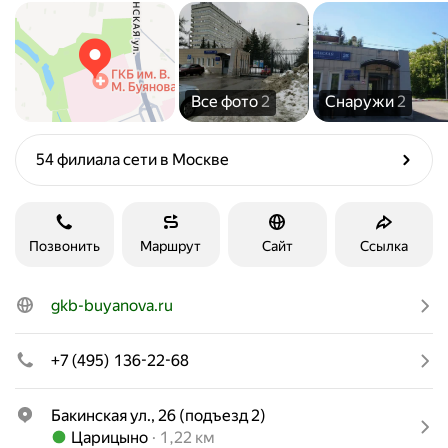
Все фото
2
Снаружи
2
54 филиала сети в Москве
Позвонить
Маршрут
Сайт
Ссылка
gkb-buyanova.ru
+7 (495) 136-22-68
Бакинская ул., 26 (подъезд 2)
Метро Царицыно Расстояние 1,22 км
Царицыно
1,22 км