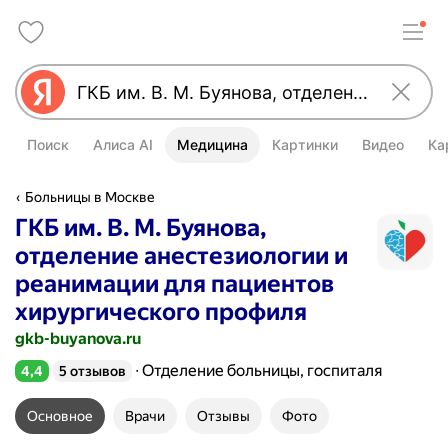
Поиск
Алиса AI
Медицина
Картинки
Видео
Ка
Больницы в Москве
ГКБ им. В. М. Буянова,
отделение анестезиологии и
реанимации для пациентов
хирургического профиля
gkb-buyanova.ru
Отделение больницы, госпиталя
4,4
5 отзывов
Рейтинг 4,4 из 5
Основное
Врачи
Отзывы
Фото