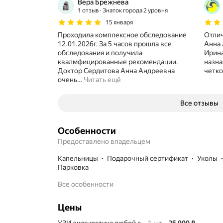
Вера Брежнева
1 отзыв
Знаток города 2 уровня
15 января
Проходила комплексное обследование
Отлич
12.01.2026г. За 5 часов прошла все
Анна 
обследования и получила
Ирина
квалмфицированные рекомендации.
назна
Доктор Сердитова Анна Андреевна
четко
очень
…
Читать ещё
Все отзывы
Особенности
Предоставлено владельцем
капельницы
подарочный сертификат
уколы
парковка
Все особенности
Цены
Цена
25000