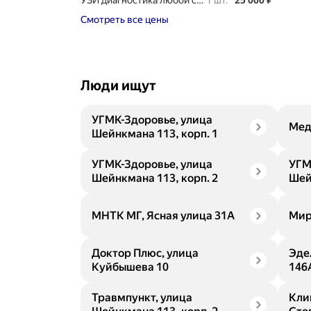
УЗИ диагностика любой сложности
1 шт.
25 000
₽
Смотреть все цены
Люди ищут
УГМК-Здоровье, улица
Мед
Шейнкмана 113, корп. 1
УГМК-Здоровье, улица
УГМ
Шейнкмана 113, корп. 2
Шей
МНТК МГ, Ясная улица 31А
Мир
Доктор Плюс, улица
Эде
Куйбышева 10
146
Травмпункт, улица
Кли