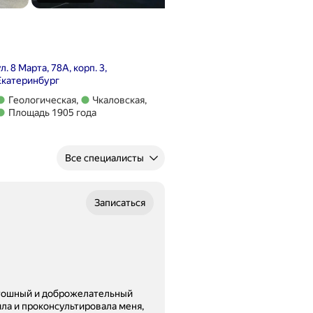
ул. 8 Марта, 78А, корп. 3,
Екатеринбург
Метро Геологическая
Геологическая
,
Чкаловская
,
Метро Чкаловская
Метро Площадь 1905 года
Площадь 1905 года
Все специалисты
Записаться
отошный и доброжелательный
ила и проконсультировала меня,