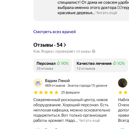
специалист! От дома не совсем удобно
выбрала именно этого доктора 👆🏻территормч ухоженная.. Цветы,
красивые деревья...
Читать ещё
Смотреть всех врачей
Отзывы
·
54
Как Яндекс проверяет отзывы
Персонал
90%
Качество лечения
92%
Положительных отзывов
33 отзыва
Положительных отзывов
12 отзывов
Вадим Ляной
469 отзывов
Знаток города 15 уровня
25 февраля
Современный роскошный центр, новое
Наблю
оборудование. Хороший персонал. Есть
Очень часто в Го
неплохая кафешка, можно основательно
допол
подкрепиться. Вот только организация
нравится. Чисто , спо
работы хромает. Надо
…
Читать ещё
Всегд