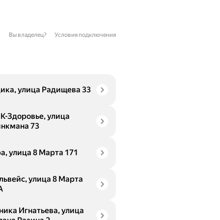
Вы владелец?
Условия подключения
ика, улица Радищева 33
К-Здоровье, улица
нкмана 73
а, улица 8 Марта 171
львейс, улица 8 Марта
А
ника Игнатьева, улица