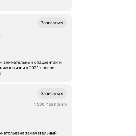
Записаться
и, внимательный к пациентам и
ё
Записаться
Цена
1500
1 500
за приём
₽
а Анатольевна замечательный