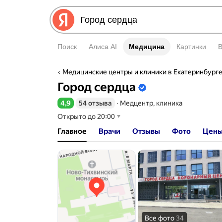
Поиск
Алиса AI
Медицина
Медицина
Картинки
Медицинские центры и клиники в Екатеринбург
Информация об организаци
Город сердца
4,9
54 отзыва
∙
Медцентр, клиника
Рейтинг 4,9 из 5
Открыто до 20:00
Главное
Врачи
Отзывы
Фото
Цен
Все фото
34