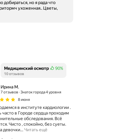
 добираться, но я рада что
Медицинский осмотр
90%
Положительных отзывов
10 отзывов
Ирина М.
7 отзывов
Знаток города 4 уровня
8 июня
даемся в институте кардиологии .
роде сердца проходим
нительные обследования. Всё
койно, без суеты.
а девочки
…
Читать ещё