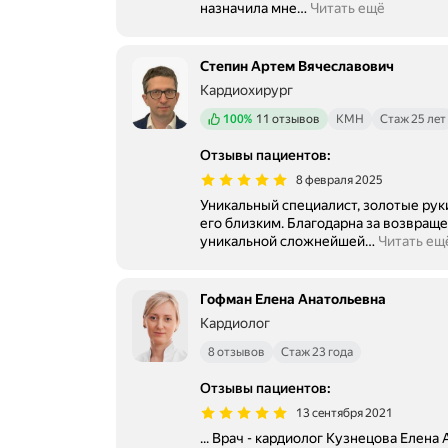
назначила мне
…
Читать ещё
Степин Артем Вячеславович
Кардиохирург
Положительных отзывов
100%
11 отзывов
КМН
Стаж 25 лет
Отзывы пациентов
:
8 февраля 2025
Уникальный специалист, золотые рук
его близким. Благодарна за возвращению к жизни в 2021 г после
уникальной сложнейшей
…
Читать ещ
Гофман Елена Анатольевна
Кардиолог
8 отзывов
Стаж 23 года
Отзывы пациентов
:
13 сентября 2021
... Врач - кардиолог Кузнецова Елен