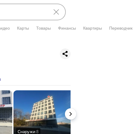
Видео
Карты
Товары
Финансы
Квартиры
Переводчик
е
и подтверждена владельцем.
ы
Снаружи
8
Внутри
5