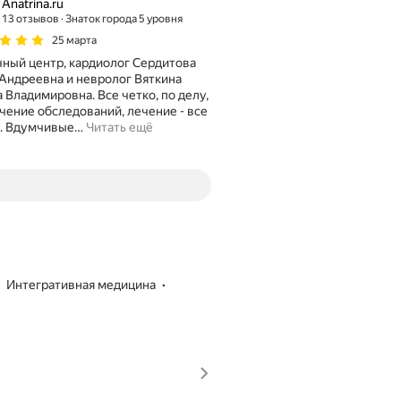
Anatrina.ru
13 отзывов
Знаток города 5 уровня
25 марта
ный центр, кардиолог Сердитова
Андреевна и невролог Вяткина
 Владимировна. Все четко, по делу,
чение обследований, лечение - все
. Вдумчивые
…
Читать ещё
интегративная медицина