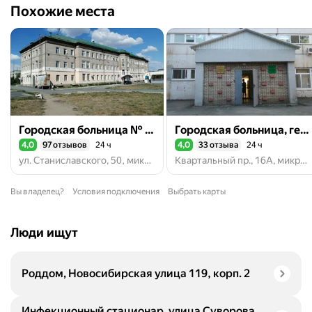
Похожие места
Городская больница № 4, приёмный покой
Городская больница, гематологическое отделение
4,0
97 отзывов
24 ч
4,0
33 отзыва
24 ч
Рейтинг 4,0 из 5
Рейтинг 4,0 из 5
ул. Станиславского, 50, микрорайон Новый город, Орск
Квартальный пр., 16А, микрорайон Новый город, Орск
Вы владелец?
Условия подключения
Выбрать карты
Люди ищут
Роддом, Новосибирская улица 119, корп. 2
Инфекционный стационар, улица Суворова