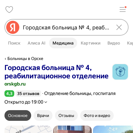
Поиск
Алиса AI
Медицина
Картинки
Видео
Ка
Больницы в Орске
Городская больница № 4,
реабилитационное отделение
orskgb.ru
Отделение больницы, госпиталя
4,3
35 отзывов
Рейтинг 4,3 из 5
Открыто до 19:00
Основное
Врачи
Отзывы
Фото и видео