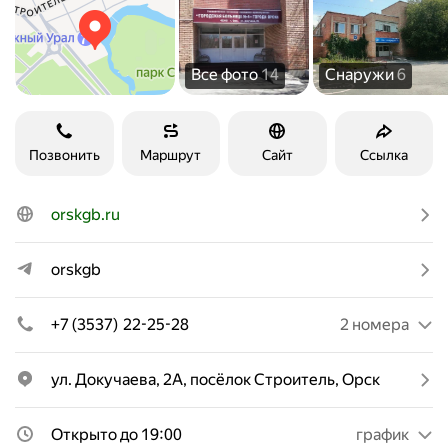
Все фото
14
Снаружи
6
Позвонить
Маршрут
Сайт
Ссылка
orskgb.ru
orskgb
+7 (3537) 22-25-28
2 номера
ул. Докучаева, 2А, посёлок Строитель, Орск
Открыто до 19:00
график