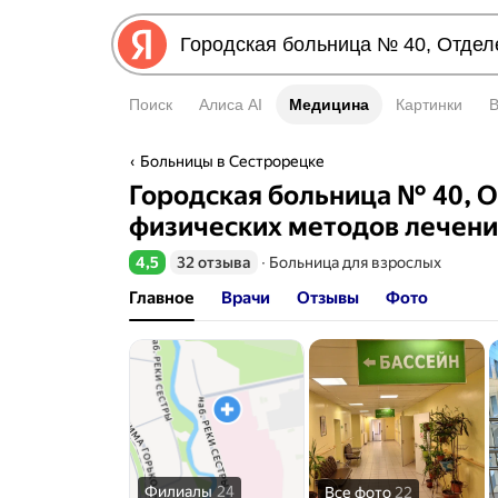
Поиск
Алиса AI
Медицина
Медицина
Картинки
Больницы в Сестрорецке
Городская больница № 40, 
физических методов лечени
4,5
32 отзыва
∙
Больница для взрослых
Рейтинг 4,5 из 5
Главное
Врачи
Отзывы
Фото
Филиалы
24
Все фото
22