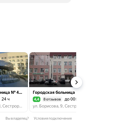
Городская больница № 40, отделение Реанимации № 2
Городская больница № 40, отделение диализа
24 ч
до 00:00
2
4,4
8 отзывов
4,3
65 отзывов
Рейтинг 4,4 из 5
Рейтинг 4,3 из 5
ул. Борисова, 9П, Сестрорецк
ул. Борисова, 9, Сестрорецк
Вы владелец?
Условия подключения