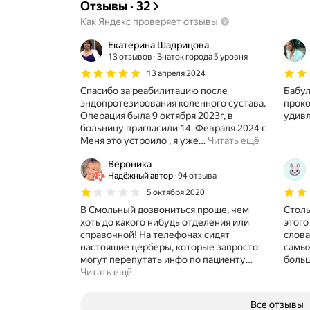
Отзывы
·
32
Как Яндекс проверяет отзывы
Екатерина Шадрицова
13 отзывов
Знаток города 5 уровня
13 апреля 2024
Спасибо за реабилитацию после
Бабул
эндопротезирования коленного сустава.
проко
Операция была 9 октября 2023г, в
удив
больницу пригласили 14. Февраля 2024 г.
Меня это устроило , я уже
…
Читать ещё
Вероника
Надёжный автор
94 отзыва
5 октября 2020
В Смольный дозвониться проще, чем
Столь
хоть до какого нибудь отделения или
этого
справочной! На телефонах сидят
слова
настоящие церберы, которые запросто
самых
могут перепутать инфо по пациенту
…
больш
Читать ещё
Все отзывы