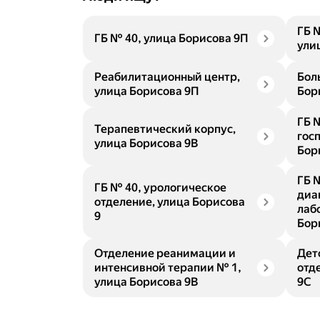
ГБ 
ГБ № 40, улица Борисова 9П
ули
Реабилитационный центр,
Бол
улица Борисова 9П
Бор
ГБ 
Терапевтический корпус,
гос
улица Борисова 9В
Бор
ГБ 
ГБ № 40, урологическое
диа
отделение, улица Борисова
лаб
9
Бор
Отделение реанимации и
Дет
интенсивной терапии № 1,
отд
улица Борисова 9В
9С