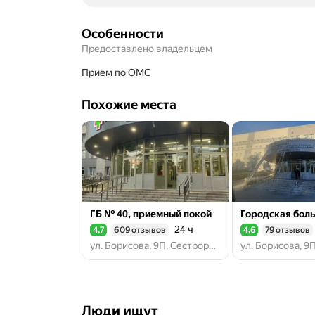
Особенности
Предоставлено владельцем
прием по ОМС
Похожие места
ГБ № 40, приемный покой
24 ч
4,7
609 отзывов
4,6
79 отзывов
Рейтинг 4,7 из 5
Рейтинг 4,6 из 5
ул. Борисова, 9П, Сестрорецк
Люди ищут