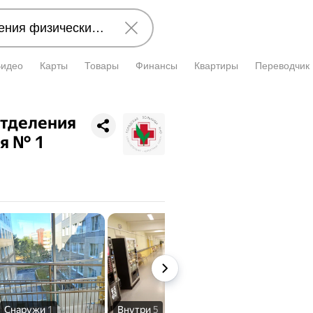
Видео
Карты
Товары
Финансы
Квартиры
Переводчик
Отделения
я № 1
Снаружи
1
Внутри
5