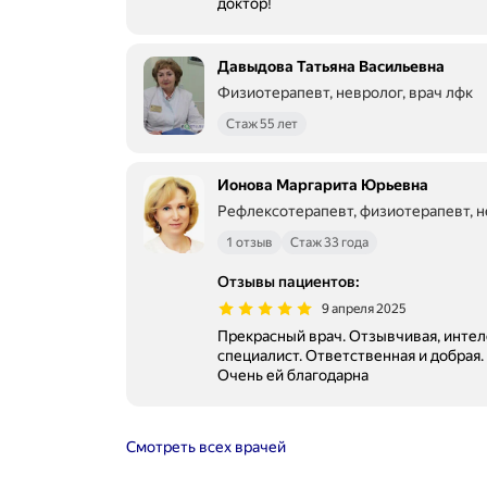
доктор!
Давыдова Татьяна Васильевна
Физиотерапевт, невролог, врач лфк
Стаж 55 лет
Ионова Маргарита Юрьевна
Рефлексотерапевт, физиотерапевт, 
1 отзыв
Стаж 33 года
Отзывы пациентов
:
9 апреля 2025
Прекрасный врач. Отзывчивая, интел
специалист. Ответственная и добрая. 
Очень ей благодарна
Смотреть всех врачей