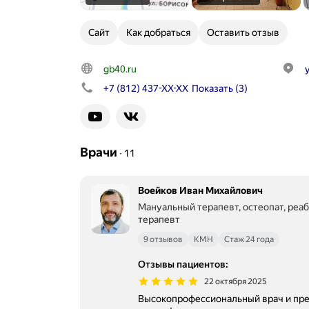
Сайт
Как добраться
Оставить отзыв
gb40.ru
+7 (812) 437-XX-XX
Показать
(3)
Врачи
∙
11
Воейков Иван Михайлович
Мануальный терапевт, остеопат, реаб
терапевт
9 отзывов
КМН
Стаж 24 года
Отзывы пациентов
:
22 октября 2025
Высокопрофессиональный врач и прек