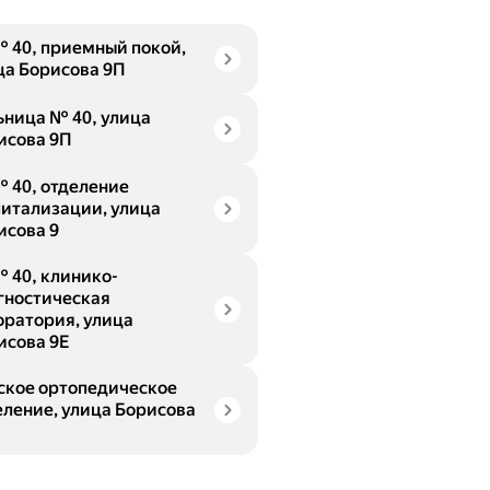
№ 40, приемный покой,
ца Борисова 9П
ьница № 40, улица
исова 9П
№ 40, отделение
питализации, улица
исова 9
№ 40, клинико-
гностическая
оратория, улица
исова 9Е
ское ортопедическое
еление, улица Борисова