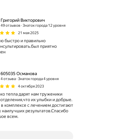
Григорий Викторович
49 отзывов
Знаток города 12 уровня
21 мая 2025
ю быстро и правильно
нсультировать.был приятно
лен
605035 Османова
4 отзыва
Знаток города 4 уровня
4 октября 2023
ко тепла дарят нам труженики
 отделения,что их улыбки и добрые.
 в комплексе с лечением достигают
 наилучших результатов.Спасибо
ое всем.