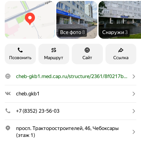
Все фото
8
Снаружи
3
Позвонить
Маршрут
Сайт
Ссылка
cheb-gkb1.med.cap.ru/structure/2361/8f0217be-7b74-4491-9aa5-b493a8df3043
cheb.gkb1
+7 (8352) 23-56-03
просп. Тракторостроителей, 46, Чебоксары 
(этаж 1)