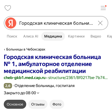
Поиск
Алиса AI
Медицина
Картинки
Видео
Ка
Больницы в Чебоксарах
Городская клиническая больница
№ 1, амбулаторное отделение
медицинской реабилитации
cheb-gkb1.med.cap.ru
›
structure/2361/8f0217be-7b74-4491-9aa5-b493a8df3043
Отделение больницы, госпиталя
2,6
Рейтинг 2,6 из 5
Закрыто до 08:00
Основное
Отзывы
Фото