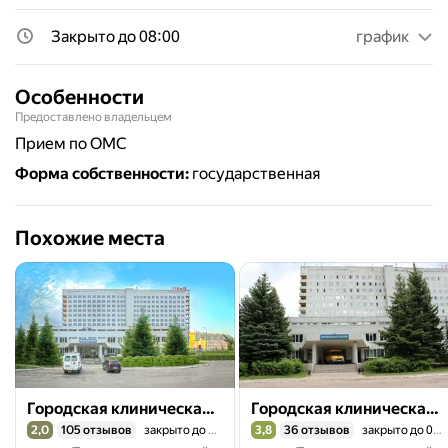
Закрыто до 08:00
график
Особенности
Предоставлено владельцем
прием по ОМС
Форма собственности
:
государственная
Похожие места
Городская клиническая больница № 1, поликлиника № 1
Городская клиническая больница № 1, приёмно-диагностическое отделение
2,0
105 отзывов
закрыто до 07:00
3,8
36 отзывов
закрыто до 08:00
Рейтинг 2,0 из 5
Рейтинг 3,8 из 5