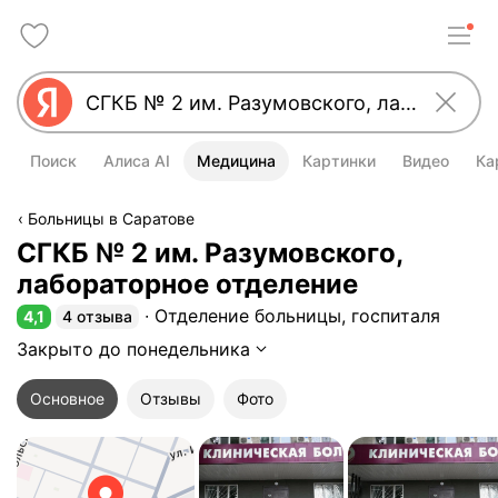
Поиск
Алиса AI
Медицина
Картинки
Видео
Ка
Больницы в Саратове
СГКБ № 2 им. Разумовского,
лабораторное отделение
Отделение больницы, госпиталя
4,1
4 отзыва
Рейтинг 4,1 из 5
Закрыто до понедельника
Основное
Отзывы
Фото