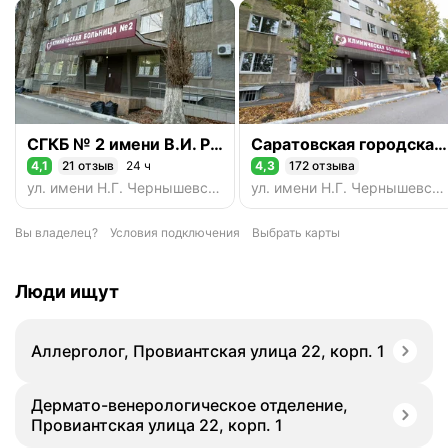
СГКБ № 2 имени В.И. Разумовского, отделение гнойной хирургии № 1
Саратовская городская клиническая больница № 2 имени В.И. Разумовского
4,1
21 отзыв
24 ч
4,3
172 отзыва
Рейтинг 4,1 из 5
Рейтинг 4,3 из 5
ул. имени Н.Г. Чернышевского, 141, корп. 3, Саратов
ул. имени Н.Г. Чернышевского, 141, корп. 3, Саратов
Вы владелец?
Условия подключения
Выбрать карты
Люди ищут
Аллерголог, Провиантская улица 22, корп. 1
Дермато-венерологическое отделение,
Провиантская улица 22, корп. 1