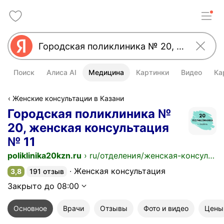
Поиск
Алиса AI
Медицина
Картинки
Видео
Ка
Женские консультации в Казани
Городская поликлиника №
20, женская консультация
№ 11
poliklinika20kzn.ru
›
ru/отделения/женская-консультация-№11
Женская консультация
3,8
191 отзыв
Рейтинг 3,8 из 5
Закрыто до 08:00
Основное
Врачи
Отзывы
Фото и видео
Цены