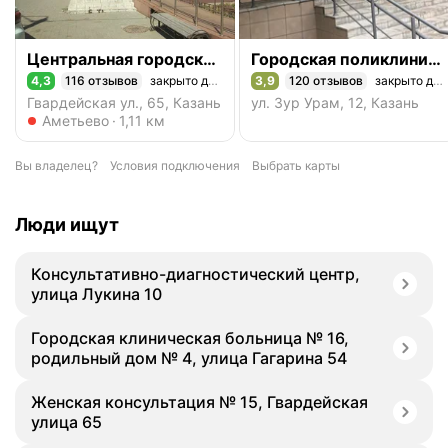
Центральная городская клиническая больница № 18, женская консультация № 15
Городская поликлиника № 8, женская консультация № 10
4,3
116 отзывов
закрыто до 08:00
3,9
120 отзывов
закрыто до 08:00
Рейтинг 4,3 из 5
Рейтинг 3,9 из 5
Гвардейская ул., 65, Казань
ул. Зур Урам, 12, Казань
Метро Аметьево
Аметьево
1,11 км
Вы владелец?
Условия подключения
Выбрать карты
Люди ищут
Консультативно-диагностический центр,
улица Лукина 10
Городская клиническая больница № 16,
родильный дом № 4, улица Гагарина 54
Женская консультация № 15, Гвардейская
улица 65