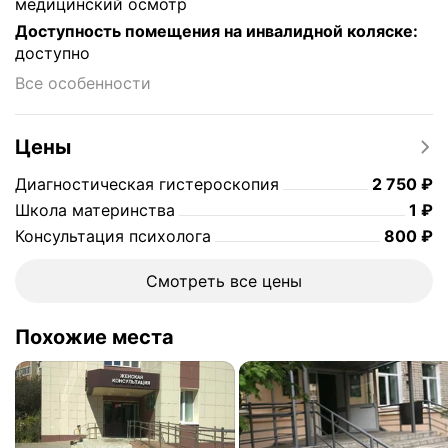
медицинский осмотр
Доступность помещения на инвалидной коляске
:
доступно
Все особенности
Цены
Цена
2750
Диагностическая гистероскопия
2 750
₽
Цен
Школа материнства
1
₽
Цена
Консультация психолога
800
₽
Смотреть все цены
Похожие места