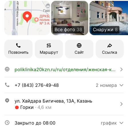
Все фото
38
Снаружи
8
Позвонить
Маршрут
Сайт
Ссылка
poliklinika20kzn.ru/ru/отделения/женская-консультация-№11
+7 (843) 276-49-48
2 номера
ул. Хайдара Бигичева, 13А, Казань
Метро Горки Расстояние 4,6 км
Горки
4,6 км
Закрыто до 08:00
график