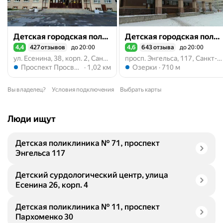
Детская городская поликлиника № 17
Детская городская поликлиника № 71
4,4
427 отзывов
до 20:00
4,6
643 отзыва
до 20:00
Рейтинг 4,4 из 5
Рейтинг 4,6 из 5
ул. Есенина, 38, корп. 2, Санкт-Петербург
просп. Энгельса, 117, Санкт-Петербург
Метро Проспект Просвещения
Метро Озерки
Проспект Просвещения
1,02 км
Озерки
710 м
Вы владелец?
Условия подключения
Выбрать карты
Люди ищут
Детская поликлиника № 71, проспект
Энгельса 117
Детский сурдологический центр, улица
Есенина 26, корп. 4
Детская поликлиника № 11, проспект
Пархоменко 30