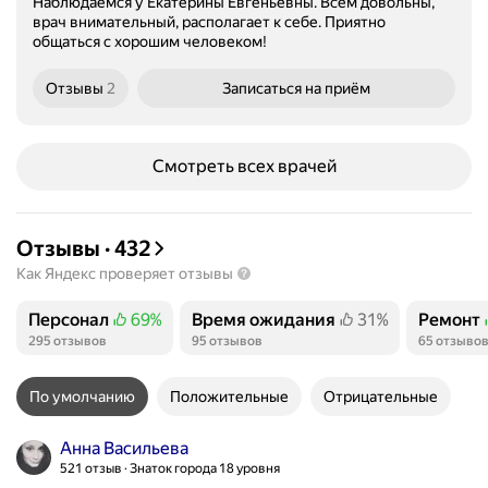
Наблюдаемся у Екатерины Евгеньевны. Всем довольны,
врач внимательный, располагает к себе. Приятно
общаться с хорошим человеком!
Отзывы
2
Записаться
на приём
Смотреть всех врачей
Отзывы
·
432
Как Яндекс проверяет отзывы
Персонал
69%
Время ожидания
31%
Ремонт
Положительных отзывов
Положительных отзывов
Положит
295 отзывов
95 отзывов
65 отзыво
По умолчанию
Положительные
Отрицательные
Анна Васильева
521 отзыв
Знаток города 18 уровня