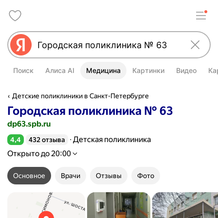
Поиск
Алиса AI
Медицина
Картинки
Видео
Ка
Детские поликлиники в Санкт-Петербурге
Городская поликлиника № 63
dp63.spb.ru
Детская поликлиника
4,4
432 отзыва
Рейтинг 4,4 из 5
Открыто до 20:00
Основное
Врачи
Отзывы
Фото