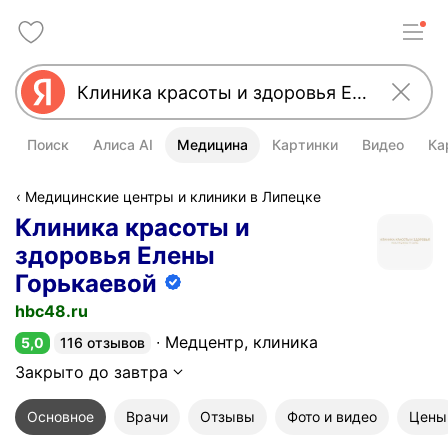
Поиск
Алиса AI
Медицина
Картинки
Видео
Ка
Медицинские центры и клиники в Липецке
Клиника красоты и
здоровья Елены
Горькаевой
Информация об организации подт
hbc48.ru
Медцентр, клиника
5,0
116 отзывов
Рейтинг 5,0 из 5
Закрыто до завтра
Основное
Врачи
Отзывы
Фото и видео
Цены