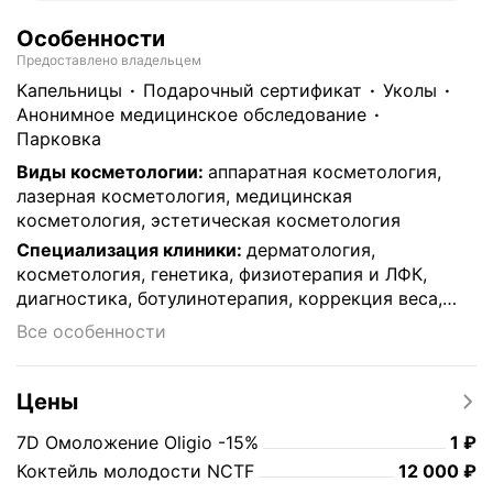
Особенности
Предоставлено владельцем
капельницы
подарочный сертификат
уколы
анонимное медицинское обследование
парковка
Виды косметологии
:
аппаратная косметология,
лазерная косметология, медицинская
косметология, эстетическая косметология
Специализация клиники
:
дерматология,
косметология, генетика, физиотерапия и ЛФК,
диагностика, ботулинотерапия, коррекция веса,
Омоложение/антивозрастной уход
Все особенности
Цены
Цен
7D Омоложение Oligio -15%
1
₽
Цена
12000
Коктейль молодости NCTF
12 000
₽