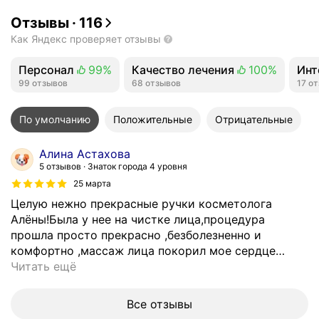
Отзывы
·
116
Как Яндекс проверяет отзывы
Персонал
99%
Качество лечения
100%
Инт
Положительных отзывов
99 отзывов
Положительных отзывов
68 отзывов
Пол
17 о
По умолчанию
Положительные
Отрицательные
Алина Астахова
5 отзывов
Знаток города 4 уровня
25 марта
Целую нежно прекрасные ручки косметолога
Алёны!Была у нее на чистке лица,процедура
прошла просто прекрасно ,безболезненно и
комфортно ,массаж лица покорил мое сердце
…
Читать ещё
Все отзывы