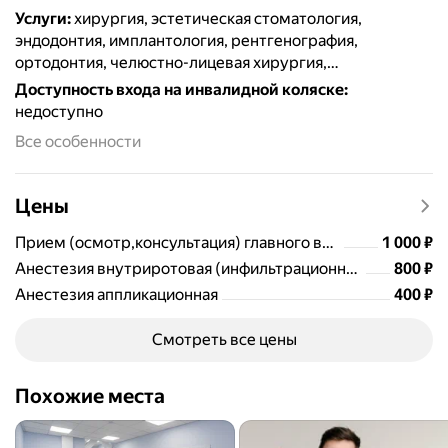
Услуги
:
хирургия, эстетическая стоматология,
эндодонтия, имплантология, рентгенография,
ортодонтия, челюстно-лицевая хирургия,
протезирование, терапия, френулопластика,
Доступность входа на инвалидной коляске
:
пломбирование, удаление зубов, отбеливание,
недоступно
лечение кариеса, виниры и люминиры, брекеты,
Все особенности
гигиена полости рта, коронки, лечение каналов, костная
пластика, лечение периодонтита, лечение кисты зуба,
реставрация зубов, ортопедия, элайнеры
Цены
Цена
1000
Прием (осмотр,консультация) главного врача-стоматолога
1 000
₽
Цена
Анестезия внутриротовая (инфильтрационная, интралигаментарная, внутрипульпарная)
800
₽
Цена
Анестезия аппликационная
400
₽
Смотреть все цены
Похожие места