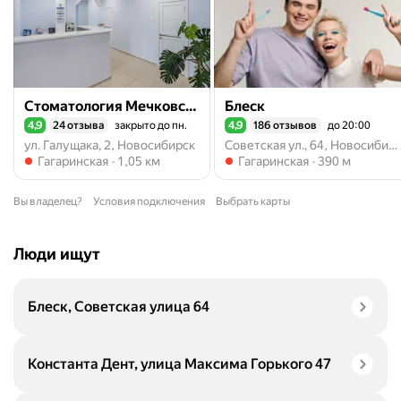
Стоматология Мечковских
Блеск
4,9
24 отзыва
закрыто до пн.
4,9
186 отзывов
до 20:00
Рейтинг 4,9 из 5
Рейтинг 4,9 из 5
ул. Галущака, 2, Новосибирск
Советская ул., 64, Новосибирск
Метро Гагаринская
Метро Гагаринская
Гагаринская
1,05 км
Гагаринская
390 м
Вы владелец?
Условия подключения
Выбрать карты
Люди ищут
Блеск, Советская улица 64
Константа Дент, улица Максима Горького 47