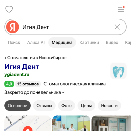
Поиск
Алиса AI
Медицина
Картинки
Видео
Ка
Стоматологии в Новосибирске
Игия Дент
ygiadent.ru
Стоматологическая клиника
4,9
15 отзывов
Рейтинг 4,9 из 5
Закрыто до понедельника
Основное
Отзывы
Фото
Цены
Новости