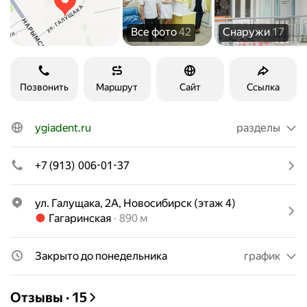
Все фото
42
Снаружи
17
Позвонить
Маршрут
Сайт
Ссылка
ygiadent.ru
разделы
+7 (913) 006-01-37
ул. Галущака, 2А, Новосибирск (этаж 4)
Метро Гагаринская Расстояние 890 м
Гагаринская
890 м
Закрыто до понедельника
график
Отзывы
·
15