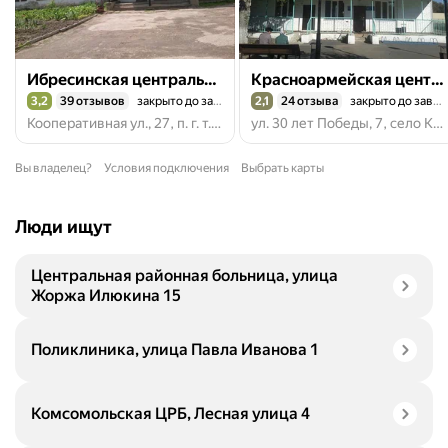
Ибресинская центральная районная больница
Красноармейская центральная районная больница, филиал Больница скорой медицинской помощи
3,2
39 отзывов
закрыто до завтра
2,1
24 отзыва
закрыто до завтра
Рейтинг 3,2 из 5
Рейтинг 2,1 из 5
Кооперативная ул., 27, п. г. т. Ибреси
ул. 30 лет Победы, 7, село Красноармейское
Вы владелец?
Условия подключения
Выбрать карты
Люди ищут
Центральная районная больница, улица
Жоржа Илюкина 15
Поликлиника, улица Павла Иванова 1
Комсомольская ЦРБ, Лесная улица 4