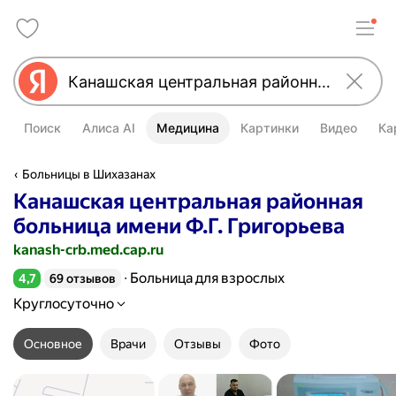
Поиск
Алиса AI
Медицина
Картинки
Видео
Ка
Больницы в Шихазанах
Канашская центральная районная
больница имени Ф.Г. Григорьева
kanash-crb.med.cap.ru
Больница для взрослых
4,7
69 отзывов
Рейтинг 4,7 из 5
Круглосуточно
Основное
Врачи
Отзывы
Фото