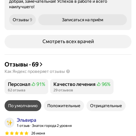
добрая, замечательная! Успехов в работе и всего
наилучшего!
Отзывы
9
Записаться
на приём
Смотреть всех врачей
Отзывы
·
69
Как Яндекс проверяет отзывы
Персонал
91%
Качество лечения
96%
Положительных отзывов
Положительных отзывов
62 отзыва
29 отзывов
По умолчанию
Положительные
Отрицательные
Эльвира
1 отзыв
Знаток города 2 уровня
26 июня