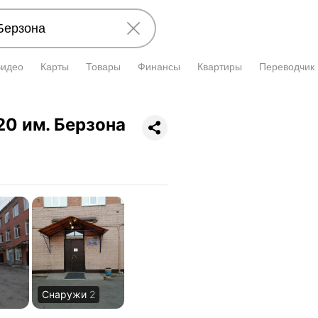
Видео
Карты
Товары
Финансы
Квартиры
Переводчик
0 им. Берзона
Снаружи
2