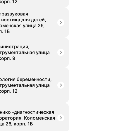
корп. 12
тразвуковая
гностика для детей,
оменская улица 26,
п. 1Б
инистрация,
трументальная улица
корп. 9
ология беременности,
трументальная улица
корп. 12
нико -диагностическая
оратория, Коломенская
ца 26, корп. 1Б