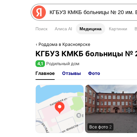
Поиск
Алиса AI
Медицина
Медицина
Картинки
Роддома в Красноярске
КГБУЗ КМКБ больницы № 2
4,1
Родильный дом
Рейтинг 4,1 из 5
Главное
Отзывы
Фото
Все фото
2