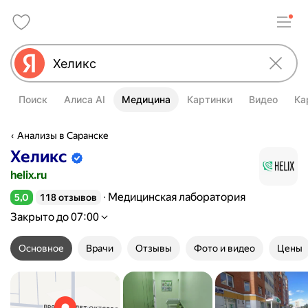
Поиск
Алиса AI
Медицина
Картинки
Видео
Ка
Анализы в Саранске
Хеликс
Информация об организации подтве
helix.ru
Медицинская лаборатория
5,0
118 отзывов
Рейтинг 5,0 из 5
Закрыто до 07:00
Основное
Врачи
Отзывы
Фото и видео
Цены