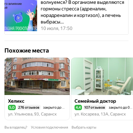
волнуемся? В организме выделяются
гормоны стресса (адреналин,
норадреналин и кортизол), а печень
выбрасы...
10 июля, 17:50
Похожие места
Хеликс
Семейный доктор
5,0
276 отзывов
закрыто до 07:00
4,4
107 отзывов
закрыто до 08:00
Рейтинг 5,0 из 5
Рейтинг 4,4 из 5
ул. Ульянова, 93, Саранск
ул. Косарева, 13А, Саранск
Вы владелец?
Условия подключения
Выбрать карты