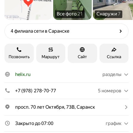
Все фото
21
Снаружи
7
4 филиала сети в Саранске
Позвонить
Маршрут
Сайт
Ссылка
helix.ru
разделы
+7 (978) 278-70-77
5 номеров
просп. 70 лет Октября, 73В, Саранск
Закрыто до 07:00
график