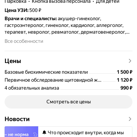
парковка
кнопка вызова персонала
для детей
Цена УЗИ
:
500 ₽
Врачи и специалисты
:
акушер-гинеколог,
гастроэнтеролог, гинеколог, кардиолог, аллерголог,
терапевт, невролог, ревматолог, дерматовенеролог,
маммолог, онколог, эндокринолог, иммунолог,
Все особенности
дерматолог
Цены
Цена
1500
Базовые биохимические показатели
1 500
₽
Цена
1120
Первичное обследование щитовидной железы
1 120
₽
Цена
4 обязательных анализа
990
₽
Смотреть все цены
Новости
🔔 Что происходит внутри, когда мы