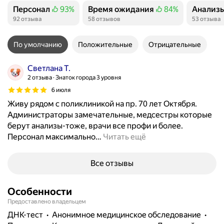
Персонал
93%
Время ожидания
84%
Анализ
Положительных отзывов
Положительных отзывов
Положит
92 отзыва
58 отзывов
53 отзыва
По умолчанию
Положительные
Отрицательные
Светлана Т.
2 отзыва
Знаток города 3 уровня
6 июля
Живу рядом с поликлиникой на пр. 70 лет Октября.
Администраторы замечательные, медсестры которые
берут анализы-тоже, врачи все профи и более.
Персонал максимально
…
Читать ещё
Все отзывы
Особенности
Предоставлено владельцем
ДНК-тест
анонимное медицинское обследование