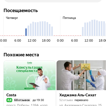
Посещаемость
Похожие места
Costa
Хиджама Аль-Сихат
4,8
68 отзывов
до 19:30
52 отзыва
переехало
Рейтинг 4,8 из 5
просп. Победы, 139А, корп. 1, Казань
ул. Академика Сахарова, 25, Казань