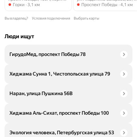
Метро Горки
Метро Проспект Победы
Горки
3,1 км
Проспект Победы
4,1 км
Вы владелец?
Условия подключения
Выбрать карты
Люди ищут
ГирудоМед, проспект Победы 78
Хиджама Сунна 1, Чистопольская улица 79
Наран, улица Пушкина 56В
Хиджама Аль-Сихат, проспект Победы 100
Экология человека, Петербургская улица 53