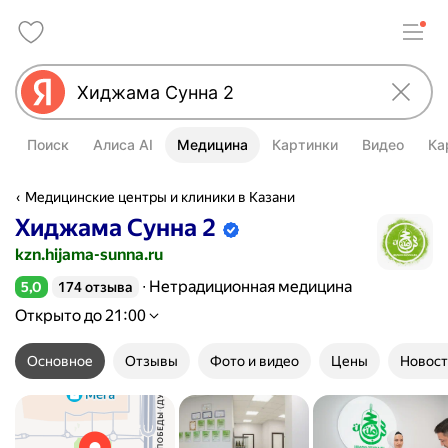
Поиск
Алиса AI
Медицина
Картинки
Видео
Ка
Медицинские центры и клиники в Казани
Хиджама Сунна 2
Информация об организации подтве
kzn.hijama-sunna.ru
Нетрадиционная медицина
5,0
174 отзыва
Рейтинг 5,0 из 5
Открыто до 21:00
Основное
Отзывы
Фото и видео
Цены
Новост