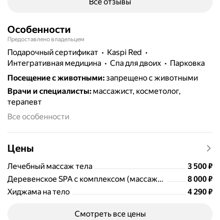
Все отзывы
Особенности
Предоставлено владельцем
подарочный сертификат
Kaspi Red
интегративная медицина
Спа для двоих
парковка
Посещение с животными
:
запрещено с животными
Врачи и специалисты
:
массажист, косметолог,
терапевт
Все особенности
Цены
Цена
3500
Лечебный массаж тела
3 500
₽
Цена
8000
Деревенское SPA с комплексом (массаж+хиджама)
8 000
₽
Цена
4290
Хиджама на тело
4 290
₽
Смотреть все цены