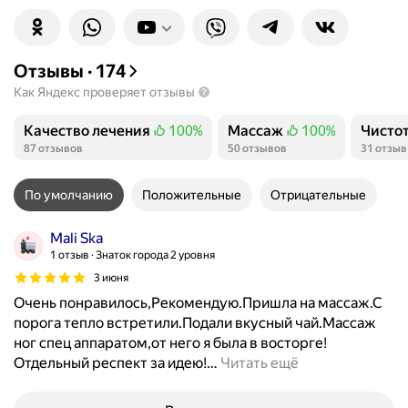
Отзывы
·
174
Как Яндекс проверяет отзывы
Качество лечения
100%
Массаж
100%
Чисто
Положительных отзывов
Положительных отзывов
Полож
87 отзывов
50 отзывов
31 отзыв
По умолчанию
Положительные
Отрицательные
Mali Ska
1 отзыв
Знаток города 2 уровня
3 июня
Очень понравилось,Рекомендую.Пришла на массаж.С
порога тепло встретили.Подали вкусный чай.Массаж
ног спец аппаратом,от него я была в восторге!
Отдельный респект за идею!
…
Читать ещё