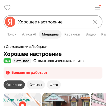
Поиск
Алиса AI
Медицина
Картинки
Видео
Ка
Стоматологии в Люберцах
Хорошее настроение
Стоматологическая клиника
4,3
5 отзывов
Рейтинг 4,3 из 5
Больше не работает
Основное
Отзывы
Фото