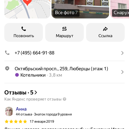
Все фото
7
Снару
Позвонить
Маршрут
Ссылка
+7 (495) 664-91-88
Октябрьский просп., 259, Люберцы (этаж 1)
Метро Котельники Расстояние 3,8 км
Котельники
3,8 км
Отзывы
·
5
Как Яндекс проверяет отзывы
Анна
44 отзыва
Знаток города 9 уровня
17 января 2019