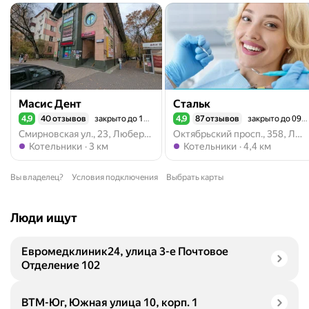
Масис Дент
Стальк
4,9
40 отзывов
закрыто до 10:00
4,9
87 отзывов
закрыто до 09:00
Рейтинг 4,9 из 5
Рейтинг 4,9 из 5
Смирновская ул., 23, Люберцы
Октябрьский просп., 358, Люберцы
Метро Котельники
Метро Котельники
Котельники
3 км
Котельники
4,4 км
Вы владелец?
Условия подключения
Выбрать карты
Люди ищут
Евромедклиник24, улица 3-е Почтовое
Отделение 102
ВТМ-Юг, Южная улица 10, корп. 1