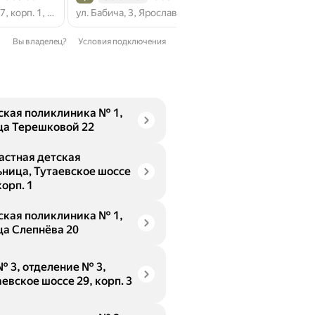
Рейтинг 2,5 из 5
Рейтинг 4,3 из 5
Тутаевское ш., 27, корп. 1, Ярославль
ул. Бабича, 3, Ярославль
Вы владелец?
Условия подключения
ская поликлиника № 1,
ца Терешковой 22
астная детская
ьница, Тутаевское шоссе
корп. 1
ская поликлиника № 1,
ца Слепнёва 20
№ 3, отделение № 3,
евское шоссе 29, корп. 3