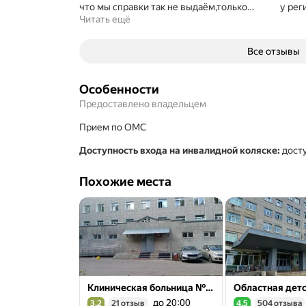
что мы справки так не выдаём,только
…
у рег
Читать ещё
Все отзывы
Особенности
Предоставлено владельцем
прием по ОМС
Доступность входа на инвалидной коляске
:
дост
Похожие места
Клиническая больница № 3, женская консультация
до 20:00
3,2
21 отзыв
4,5
504 отзыва