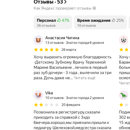
Отзывы
·
53
Как Яндекс проверяет отзывы
Персонал
47%
Время ожидания
25%
Положительных отзывов
36 отзывов
Положительных отзывов
16 отзывов
Анастасия Чигина
13 отзывов
Знаток города 6 уровня
26 марта
Хочу выразить огромную благодарность
Хочу 
-Детскому Зубному Врачу Терехиной
Баран
Марине Васильевне , лечили в первый
больн
раз зуб дочери - 3 года , вылечили за три
пришл
раза. Дочь даже не
…
Читать ещё
осмот
Читат
Vika
10 отзывов
Знаток города 2 уровня
20 февраля
Позвонила в регистратуру,сказали
Подик
приходить за справкой с 3хдо
302 в
6вечера.хорошо,мы приехали.пришли к
15 жд
педиатру Шелеховой,медсестра сказала
обнов