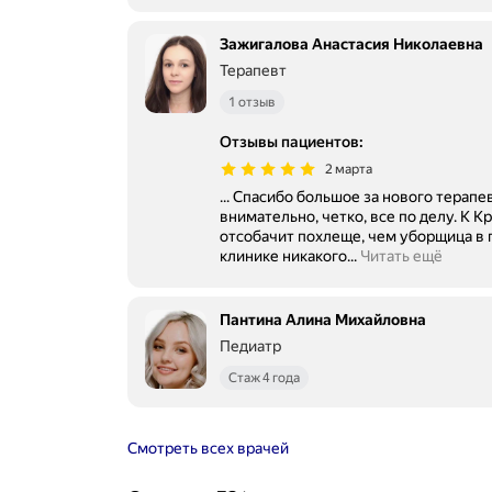
Зажигалова Анастасия Николаевна
Терапевт
1 отзыв
Отзывы пациентов
:
2 марта
... Спасибо большое за нового терапе
внимательно, четко, все по делу. К К
отсобачит похлеще, чем уборщица в г
клинике никакого...
Читать ещё
Пантина Алина Михайловна
Педиатр
Стаж 4 года
Смотреть всех врачей