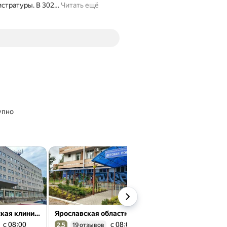
истратуры. В 302
…
Читать ещё
упно
Областная детская клиническая больница
Ярославская областная клиническая туберкулезная больница, детское поликлиническое отделение
с 08:00
с 08:00
24 
2,5
19 отзывов
4,3
42 отзыва