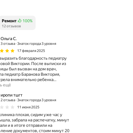
Ремонт
100%
Положительных отзывов
12 отзывов
Ольга С.
3 отзыва
Знаток города 3 уровня
17 февраля 2025
выразить благодарность педиатру
овой Виктории. После выписки из
ицы был вызван на дом врач,
а педиатр Баранова Виктория,
рела внимательно ребенка
…
ь ещё
иропи тшгт
2 отзыва
Знаток города 3 уровня
11 июня 2025
линика плохая, сидим уже час у
ышла, забрала на распечатку, минут
али и в итоге отправили на
ление документов, стоим минут 20