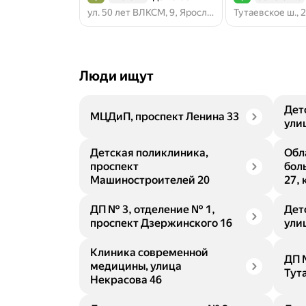
Рейтинг 3,2 из 5
Рейтинг 4,5 из 5
ул. 50 лет ВЛКСМ, 9, Ярославль
Люди ищут
Дет
МЦДиП, проспект Ленина 33
ули
Детская поликлиника,
Обл
проспект
бол
Машиностроителей 20
27, 
ДП № 3, отделение № 1,
Дет
проспект Дзержинского 16
ули
Клиника современной
ДП 
медицины, улица
Тута
Некрасова 46