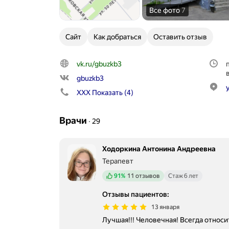
Все фото
7
Сайт
Как добраться
Оставить отзыв
vk.ru/gbuzkb3
gbuzkb3
XXX
Показать
(4)
Врачи
∙
29
Ходоркина Антонина Андреевна
Терапевт
Положительных отзывов
91%
11 отзывов
Стаж 6 лет
Отзывы пациентов
:
13 января
Лучшая!!! Человечная! Всегда относ