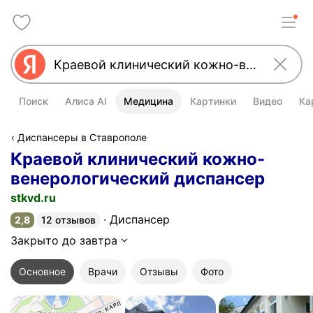
Поиск
Алиса AI
Медицина
Картинки
Видео
Ка
Диспансеры в Ставрополе
Краевой клинический кожно-
венерологический диспансер
stkvd.ru
Диспансер
2,8
12 отзывов
Рейтинг 2,8 из 5
Закрыто до завтра
Основное
Врачи
Отзывы
Фото