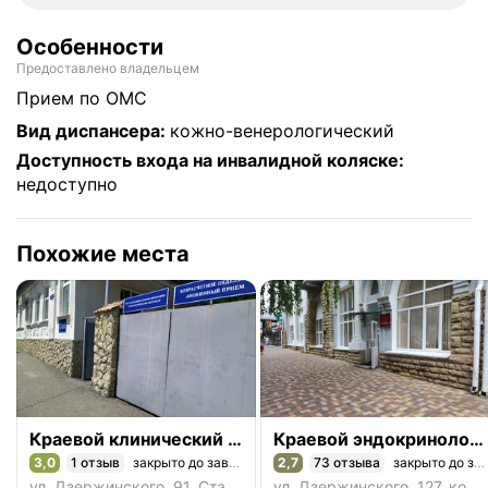
Особенности
Предоставлено владельцем
прием по ОМС
Вид диспансера
:
кожно-венерологический
Доступность входа на инвалидной коляске
:
недоступно
Похожие места
Краевой клинический кожно-венерологический диспансер, хозрасчётное отделение
Краевой эндокринологический диспансер
3,0
1 отзыв
закрыто до завтра
2,7
73 отзыва
закрыто до завтра
Рейтинг 3,0 из 5
Рейтинг 2,7 из 5
ул. Дзержинского, 91, Ставрополь
ул. Дзержинского, 127, корп. 1, Ставрополь