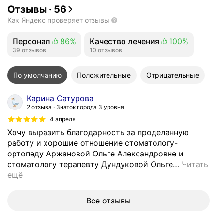
Отзывы
·
56
Как Яндекс проверяет отзывы
Персонал
86%
Качество лечения
100%
Положительных отзывов
39 отзывов
Положительных отзывов
10 отзывов
По умолчанию
Положительные
Отрицательные
Карина Сатурова
2 отзыва
Знаток города 3 уровня
4 апреля
Хочу выразить благодарность за проделанную
работу и хорошие отношение стоматологу-
ортопеду Аржановой Ольге Александровне и
стоматологу терапевту Дундуковой Ольге
…
Читать
ещё
Все отзывы