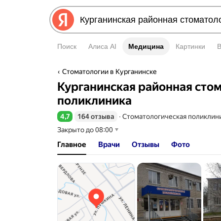
Поиск
Алиса AI
Медицина
Медицина
Картинки
Стоматологии в Курганинске
Курганинская районная сто
поликлиника
4,7
164 отзыва
∙
Стоматологическая поликлин
Рейтинг 4,7 из 5
Закрыто до 08:00
Главное
Врачи
Отзывы
Фото