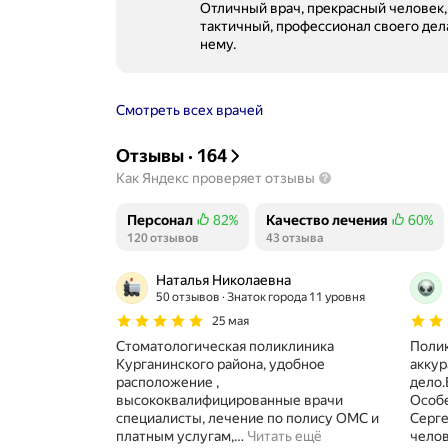
Отличный врач, прекрасный человек,
тактичный, профессионал своего дела
нему.
Смотреть всех врачей
Отзывы
·
164
Как Яндекс проверяет отзывы
Персонал
82%
Качество лечения
60%
Положительных отзывов
120 отзывов
Положительных отзывов
43 отзыва
Наталья Николаевна
50 отзывов
Знаток города 11 уровня
25 мая
Стоматологическая поликлиника
Полик
Курганинского района, удобное
акку
расположение ,
дело.
высококвалифицированные врачи
Особ
специалисты, лечение по полису ОМС и
Серг
платным услугам,
…
Читать ещё
челов