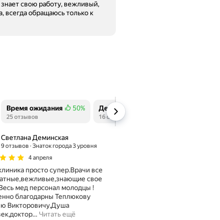
 знает свою работу, вежливый,
, всегда обращаюсь только к
Время ожидания
50%
Детская стоматология
88%
Уд
Положительных отзывов
25 отзывов
Положительных отзывов
16 отзывов
По
15 
Светлана Деминская
9 отзывов
Знаток города 3 уровня
4 апреля
линика просто супер.Врачи все
ратные,вежливые,знающие свое
Весь мед персонал молодцы !
енно благодарны Теплюкову
ею Викторовичу,Душа
ек,доктор
…
Читать ещё