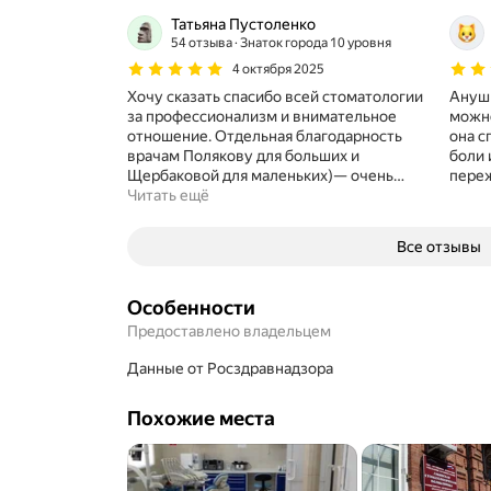
Татьяна Пустоленко
54 отзыва
Знаток города 10 уровня
4 октября 2025
Хочу сказать спасибо всей стоматологии
Ануш 
за профессионализм и внимательное
можно
отношение. Отдельная благодарность
она с
врачам Полякову для больших и
боли 
Щербаковой для маленьких)— очень
…
пере
Читать ещё
Все отзывы
Особенности
Предоставлено владельцем
данные от Росздравнадзора
Похожие места