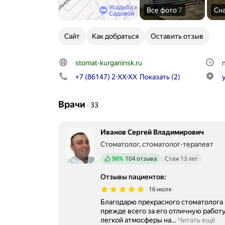
Все фото
7
Сн
Сайт
Как добраться
Оставить отзыв
stomat-kurganinsk.ru
+7 (86147) 2-XX-XX
Показать
(2)
Врачи
∙
33
Иванов Сергей Владимирович
Стоматолог, стоматолог-терапевт
Положительных отзывов
96%
104 отзыва
Стаж 13 лет
Отзывы пациентов
:
16 июля
Благодарю прекрасного стоматолога Иванова Сергея В
прежде всего за его отличную работу
легкой атмосферы на
…
Читать ещё