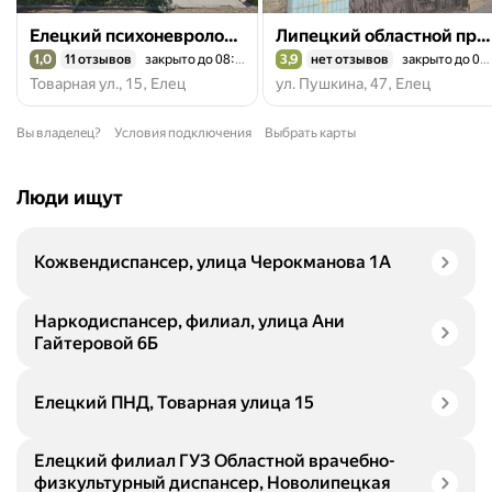
Елецкий психоневрологический диспансер
Липецкий областной противотуберкулезный диспансер, филиал
1,0
11 отзывов
закрыто до 08:00
3,9
нет отзывов
закрыто до 08:00
Рейтинг 1,0 из 5
Рейтинг 3,9 из 5
Товарная ул., 15, Елец
ул. Пушкина, 47, Елец
Вы владелец?
Условия подключения
Выбрать карты
Люди ищут
Кожвендиспансер, улица Черокманова 1А
Наркодиспансер, филиал, улица Ани
Гайтеровой 6Б
Елецкий ПНД, Товарная улица 15
Елецкий филиал ГУЗ Областной врачебно-
физкультурный диспансер, Новолипецкая