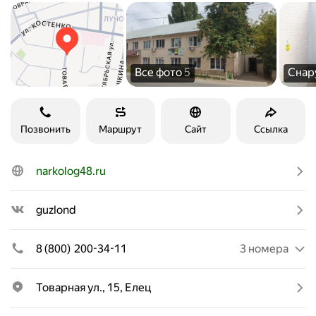
Все фото
5
Сна
Позвонить
Маршрут
Сайт
Ссылка
narkolog48.ru
guzlond
8 (800) 200-34-11
3 номера
Товарная ул., 15, Елец