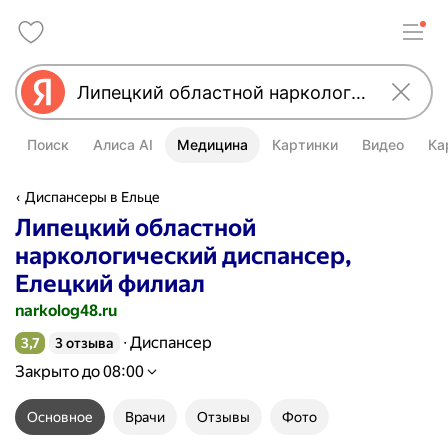
Поиск
Алиса AI
Медицина
Картинки
Видео
Ка
Диспансеры в Ельце
Липецкий областной
наркологический диспансер,
Елецкий филиал
narkolog48.ru
Диспансер
3,7
3 отзыва
Рейтинг 3,7 из 5
Закрыто до 08:00
Основное
Врачи
Отзывы
Фото