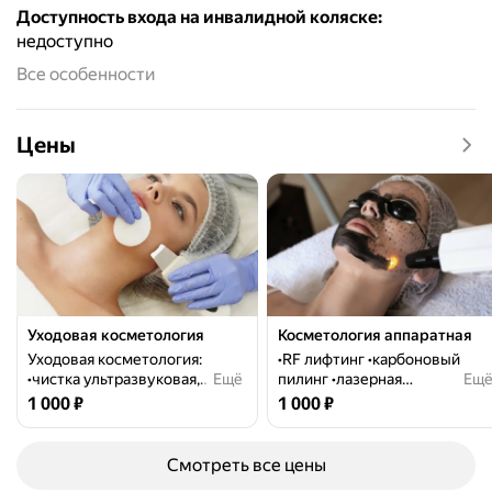
Доступность входа на инвалидной коляске
:
недоступно
Все особенности
Цены
Уходовая косметология
Косметология аппаратная
Уходовая косметология:
•RF лифтинг •карбоновый
•чистка ультразвуковая,
Ещё
пилинг •лазерная
Ещ
комбинированная •пилинг
биоревитализация
Цена
1000
Цена
1000
1 000
₽
1 000
₽
поверхностный, срединный
•фотоомоложение на
•массаж лица •spa-программы
аппарате ELOS •световая
для тела
хромотерапия •VELA SHAPE
Смотреть все цены
подтяжка и устранение