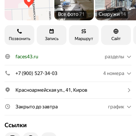
Все фото
71
Снаружи
14
Позвонить
Запись
Маршрут
Сайт
faces43.ru
разделы
+7 (900) 527-34-03
4 номера
Красноармейская ул., 41, Киров
Закрыто до завтра
график
Ссылки