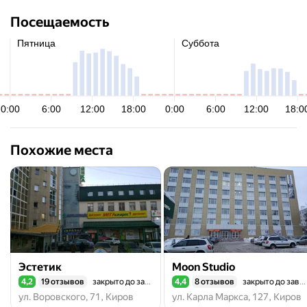
целлюлита •кавитация
•миостимуляция
Посещаемость
•фотоэпиляция •лазерное
удаление тату
•прессотерапия
Похожие места
Эстетик
Moon Studio
4,2
19 отзывов
закрыто до завтра
4,4
8 отзывов
закрыто до завтра
Рейтинг 4,2 из 5
Рейтинг 4,4 из 5
ул. Воровского, 71, Киров
ул. Карла Маркса, 127, Киров