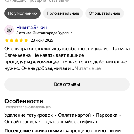
Как Яндекс проверяет отзывы
По умолчанию
Положительные
Отрицательные
Никита Эчкин
2 отзыва
Знаток города 3 уровня
28 июня 2025
Очень нравится клиника,а особенно специалист Татьяна
Евгеньевна. Не навязывает лишние
процедуры,рекомендует только то,что действительно
нужно. Очень добрая,милая и
…
Читать ещё
Все отзывы
Особенности
Предоставлено владельцем
удаление татуировок
Оплата картой
парковка
Онлайн запись
подарочный сертификат
Посещение с животными
:
запрещено с животными