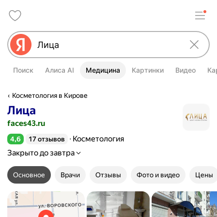
Поиск
Алиса AI
Медицина
Картинки
Видео
Ка
Косметология в Кирове
Лица
faces43.ru
Косметология
4,6
17 отзывов
Рейтинг 4,6 из 5
Закрыто до завтра
Основное
Врачи
Отзывы
Фото и видео
Цены