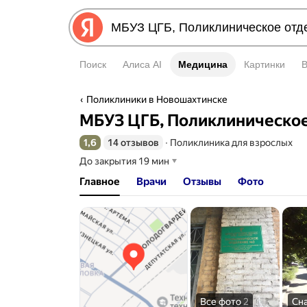
Поиск
Алиса AI
Медицина
Медицина
Картинки
Поликлиники в Новошахтинске
МБУЗ ЦГБ, Поликлиническое
1,6
14 отзывов
∙
Поликлиника для взрослых
Рейтинг 1,6 из 5
До закрытия 19 мин
Главное
Врачи
Отзывы
Фото
Все фото
2
Сн