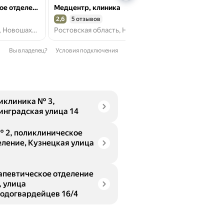
Поликлиническое отделение Городской Больницы № 2
Медцентр, клиника
нет отзывов
2,6
5 отзывов
Рейтинг 2,6 из 5
Кузнецкая ул., 2, Новошахтинск
Ростовская область, Новошахтинск, микрорайон Западный
Вы владелец?
Условия подключения
иклиника № 3,
инградская улица 14
№ 2, поликлиническое
еление, Кузнецкая улица
апевтическое отделение
, улица
одогвардейцев 16/4