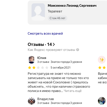
Моисеенко Леонид Сергеевич
Терапевт
Стаж 46 лет
Смотреть всех врачей
Отзывы
·
14
Как Яндекс проверяет отзывы
Юлия
3 отзыва
Знаток города 3 уровня
5 октября 2021
Регистратура не знает что можно
Враче
записывать на прием не только тех кто
кабин
живет на новой Соколовке ( пришлось
не в
объяснять , что при наличии страхового
полиса я имею право
…
Читать ещё
Владислав
3 отзыва
Знаток города 3 уровня