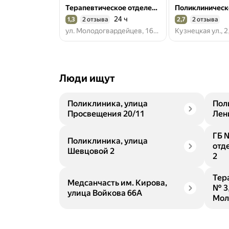
Терапевтическое отделение № 3
24 ч
1,3
2 отзыва
2,7
2 отзыва
Рейтинг 1,3 из 5
Рейтинг 2,7 из 5
ул. Молодогвардейцев, 16/4, Новошахтинск
Люди ищут
Поликлиника, улица
Пол
Просвещения 20/11
Лен
ГБ 
Поликлиника, улица
отд
Шевцовой 2
2
Тер
Медсанчасть им. Кирова,
№ 3
улица Войкова 66А
Мол