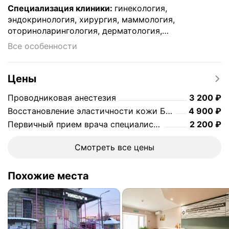
Специализация клиники
:
гинекология,
эндокринология, хирургия, маммология,
оториноларингология, дерматология,
гастроэнтерология, гирудология, вакцинация,
Все особенности
офтальмология, педиатрия, терапевтические
услуги, венерология, косметология,
травматология, кардиология, пластическая
Цены
хирургия, медицинские справки, неврология,
Цена
3200
Проводниковая анестезия
3 200
₽
урология, акушерство, семейная медицина,
ботулинотерапия, коррекция веса
Цена
4900
Восстановление эластичности кожи Биоревитализация UP GRADE (1 процедура 2 мл)
4 900
₽
Цена
2200
Первичный прием врача специалиста
2 200
₽
Смотреть все цены
Похожие места