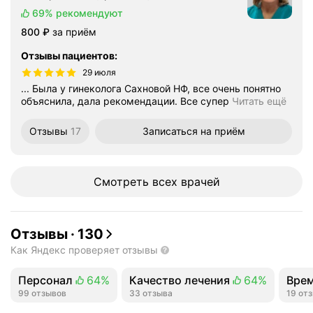
69%
рекомендуют
Цена
800
₽
за приём
Отзывы пациентов
:
29 июля
... Была у гинеколога Сахновой НФ, все очень понятно
объяснила, дала рекомендации. Все супер
Читать ещё
Отзывы
17
Записаться
на приём
Смотреть всех врачей
Отзывы
·
130
Как Яндекс проверяет отзывы
Персонал
64%
Качество лечения
64%
Вре
Положительных отзывов
99 отзывов
Положительных отзывов
33 отзыва
Поло
19 от