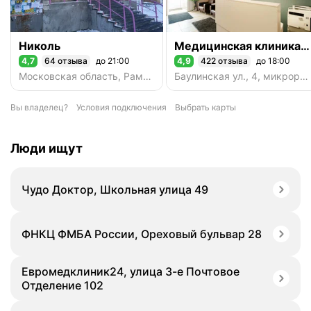
Николь
Медицинская клиника врачей Князьковых
4,7
64 отзыва
до 21:00
4,9
422 отзыва
до 18:00
Рейтинг 4,7 из 5
Рейтинг 4,9 из 5
Московская область, Раменский городской округ, деревня Островцы, Подмосковная улица, 15
Баулинская ул., 4, микрорайон Новые Островцы, д. Островцы
Вы владелец?
Условия подключения
Выбрать карты
Люди ищут
Чудо Доктор, Школьная улица 49
ФНКЦ ФМБА России, Ореховый бульвар 28
Евромедклиник24, улица 3-е Почтовое
Отделение 102