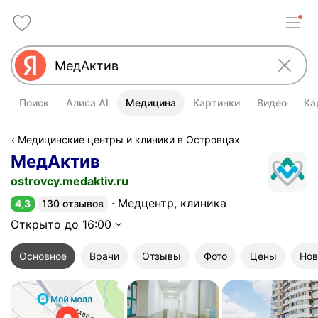
Поиск
Алиса AI
Медицина
Картинки
Видео
Ка
Медицинские центры и клиники в Островцах
МедАктив
ostrovcy.medaktiv.ru
Медцентр, клиника
4,3
130 отзывов
Рейтинг 4,3 из 5
Открыто до 16:00
Основное
Врачи
Отзывы
Фото
Цены
Нов