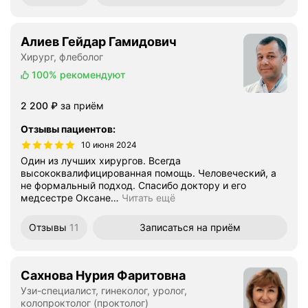
Алиев Гейдар Гамидович
Хирург, флеболог
100%
рекомендуют
Цена
2200
2 200
₽
за приём
Отзывы пациентов
:
10 июня 2024
Один из лучших хирургов. Всегда
высококвалифицированная помощь. Человеческий, а
не формальный подход. Спасибо доктору и его
медсестре Оксане
…
Читать ещё
Отзывы
11
Записаться
на приём
Сахнова Нурия Фаритовна
Узи-специалист, гинеколог, уролог,
колопроктолог (проктолог)