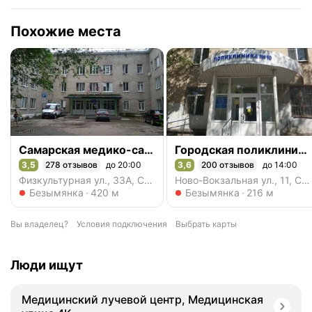
Похожие места
Самарская медико-санитарная часть № 2 Промышленного района
Городская поликлиника № 10, специализированное отделение
3,5
278 отзывов
до 20:00
3,6
200 отзывов
до 14:00
Рейтинг 3,5 из 5
Рейтинг 3,6 из 5
Физкультурная ул., 33А, Самара
Ново-Вокзальная ул., 11, Самара
Метро Безымянка
Метро Безымянка
Безымянка
420 м
Безымянка
216 м
Вы владелец?
Условия подключения
Выбрать карты
Люди ищут
Медицинский лучевой центр, Медицинская