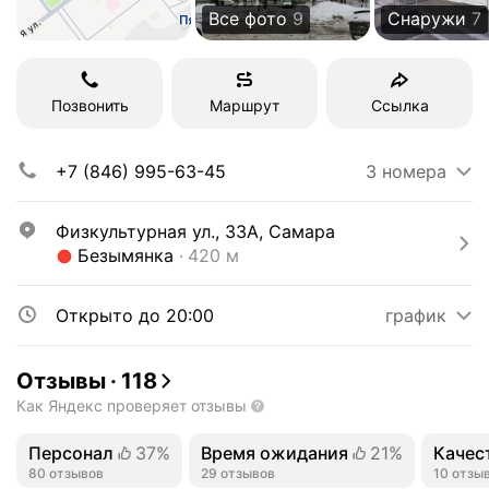
Все фото
9
Снаружи
7
Позвонить
Маршрут
Ссылка
+7 (846) 995-63-45
3 номера
Физкультурная ул., 33А, Самара
Метро Безымянка Расстояние 420 м
Безымянка
420 м
Открыто до 20:00
график
Отзывы
·
118
Как Яндекс проверяет отзывы
Персонал
37%
Время ожидания
21%
Качес
Положительных отзывов
80 отзывов
Положительных отзывов
29 отзывов
Полож
10 отзы